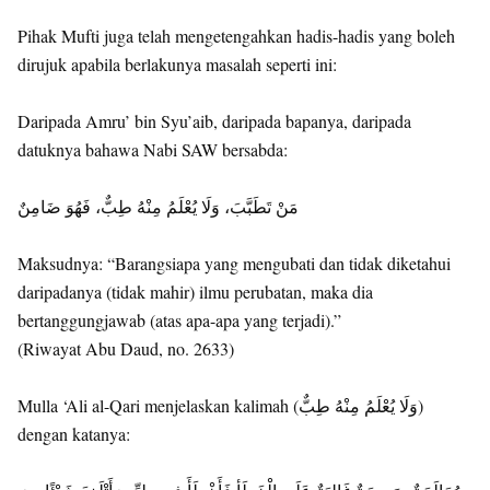
Pihak Mufti juga telah mengetengahkan hadis-hadis yang boleh
dirujuk apabila berlakunya masalah seperti ini:
Daripada Amru’ bin Syu’aib, daripada bapanya, daripada
datuknya bahawa Nabi SAW bersabda:
مَنْ تَطَبَّبَ، وَلَا يُعْلَمُ مِنْهُ طِبٌّ، فَهُوَ ضَامِنٌ
Maksudnya: “Barangsiapa yang mengubati dan tidak diketahui
daripadanya (tidak mahir) ilmu perubatan, maka dia
bertanggungjawab (atas apa-apa yang terjadi).”
(Riwayat Abu Daud, no. 2633)
Mulla ‘Ali al-Qari menjelaskan kalimah (وَلَا يُعْلَمُ مِنْهُ طِبٌّ)
dengan katanya: