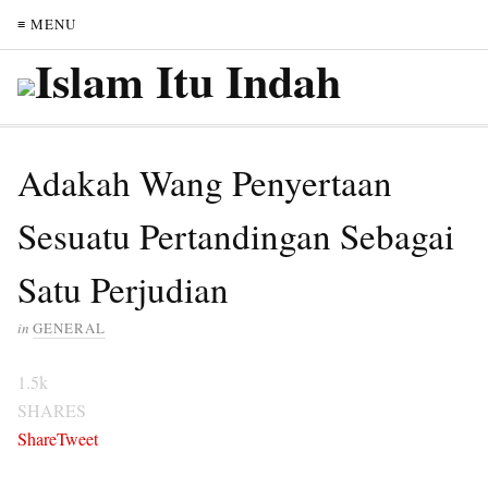
≡ MENU
Adakah Wang Penyertaan
Sesuatu Pertandingan Sebagai
Satu Perjudian
in
GENERAL
1.5k
SHARES
Share
Tweet