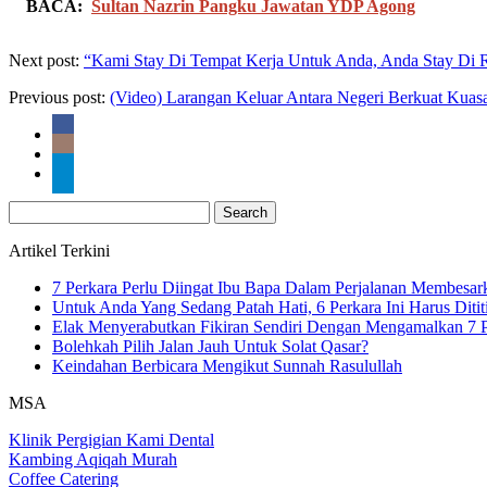
BACA:
Sultan Nazrin Pangku Jawatan YDP Agong
Next post:
“Kami Stay Di Tempat Kerja Untuk Anda, Anda Stay Di
Previous post:
(Video) Larangan Keluar Antara Negeri Berkuat Kuas
Search
for:
Artikel Terkini
7 Perkara Perlu Diingat Ibu Bapa Dalam Perjalanan Membesa
Untuk Anda Yang Sedang Patah Hati, 6 Perkara Ini Harus Ditit
Elak Menyerabutkan Fikiran Sendiri Dengan Mengamalkan 7 P
Bolehkah Pilih Jalan Jauh Untuk Solat Qasar?
Keindahan Berbicara Mengikut Sunnah Rasulullah
MSA
Klinik Pergigian Kami Dental
Kambing Aqiqah Murah
Coffee Catering