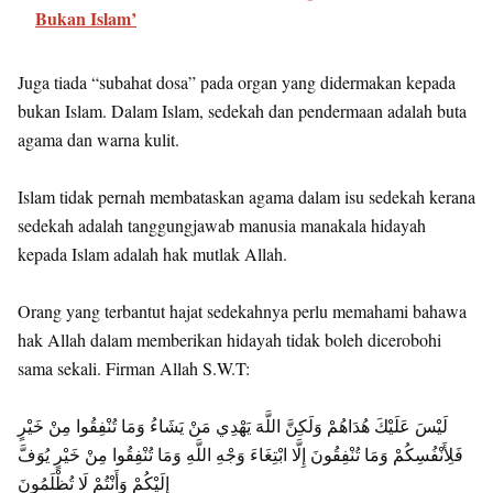
Bukan Islam’
Juga tiada “subahat dosa” pada organ yang didermakan kepada
bukan Islam. Dalam Islam, sedekah dan pendermaan adalah buta
agama dan warna kulit.
Islam tidak pernah membataskan agama dalam isu sedekah kerana
sedekah adalah tanggungjawab manusia manakala hidayah
kepada Islam adalah hak mutlak Allah.
Orang yang terbantut hajat sedekahnya perlu memahami bahawa
hak Allah dalam memberikan hidayah tidak boleh dicerobohi
sama sekali. Firman Allah S.W.T:
لَيْسَ عَلَيْكَ هُدَاهُمْ وَلَكِنَّ اللَّهَ يَهْدِي مَنْ يَشَاءُ وَمَا تُنْفِقُوا مِنْ خَيْرٍ
فَلِأَنْفُسِكُمْ وَمَا تُنْفِقُونَ إِلَّا ابْتِغَاءَ وَجْهِ اللَّهِ وَمَا تُنْفِقُوا مِنْ خَيْرٍ يُوَفَّ
إِلَيْكُمْ وَأَنْتُمْ لَا تُظْلَمُونَ