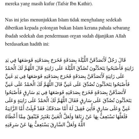
mereka yang masih kufur (Tafsir Ibn Kathir).
Nas ini jelas menunjukkan Islam tidak menghalang sedekah
diberikan kepada golongan bukan Islam kerana pahala sebarang
ibadah sedekah dan pendermaan organ sudah dijanjikan Allah
berdasarkan hadith ini:
قَالَ رَجُلٌ لَأَتَصَدَّقَنَّ اللَّيْلَةَ بِصَدَقَةٍ فَخَرَجَ بِصَدَقَتِهِ فَوَضَعَهَا فِي يَدِ
زَانِيَةٍ فَأَصْبَحُوا يَتَحَدَّثُونَ تُصُدِّقَ اللَّيْلَةَ عَلَى زَانِيَةٍ قَالَ اللَّهُمَّ لَكَ الْحَمْدُ
عَلَى زَانِيَةٍ لَأَتَصَدَّقَنَّ بِصَدَقَةٍ فَخَرَجَ بِصَدَقَتِهِ فَوَضَعَهَا فِي يَدِ غَنِيٍّ
فَأَصْبَحُوا يَتَحَدَّثُونَ تُصُدِّقَ عَلَى غَنِيٍّ قَالَ اللَّهُمَّ لَكَ الْحَمْدُ عَلَى غَنِيٍّ
لَأَتَصَدَّقَنَّ بِصَدَقَةٍ فَخَرَجَ بِصَدَقَتِهِ فَوَضَعَهَا فِي يَدِ سَارِقٍ فَأَصْبَحُوا
يَتَحَدَّثُونَ تُصُدِّقَ عَلَى سَارِقٍ فَقَالَ اللَّهُمَّ لَكَ الْحَمْدُ عَلَى زَانِيَةٍ وَعَلَى
غَنِيٍّ وَعَلَى سَارِقٍ فَأُتِيَ فَقِيلَ لَهُ أَمَّا صَدَقَتُكَ فَقَدْ قُبِلَتْ أَمَّا الزَّانِيَةُ
فَلَعَلَّهَا تَسْتَعِفُّ بِهَا عَنْ زِنَاهَا وَلَعَلَّ الْغَنِيَّ يَعْتَبِرُ فَيُنْفِقُ مِمَّا أَعْطَاهُ
اللَّهُ وَلَعَلَّ السَّارِقَ يَسْتَعِفُّ بِهَا عَنْ سَرِقَتِهِ