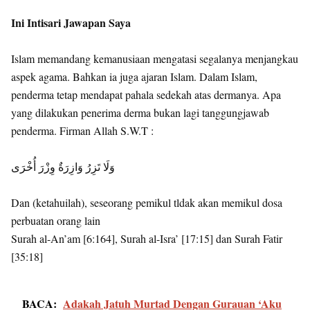
Ini Intisari Jawapan Saya
Islam memandang kemanusiaan mengatasi segalanya menjangkau
aspek agama. Bahkan ia juga ajaran Islam. Dalam Islam,
penderma tetap mendapat pahala sedekah atas dermanya. Apa
yang dilakukan penerima derma bukan lagi tanggungjawab
penderma. Firman Allah S.W.T :
وَلَا تَزِرُ وَازِرَةٌ وِزْرَ أُخْرَى
Dan (ketahuilah), seseorang pemikul tldak akan memikul dosa
perbuatan orang lain
Surah al-An’am [6:164], Surah al-Isra’ [17:15] dan Surah Fatir
[35:18]
BACA:
Adakah Jatuh Murtad Dengan Gurauan ‘Aku