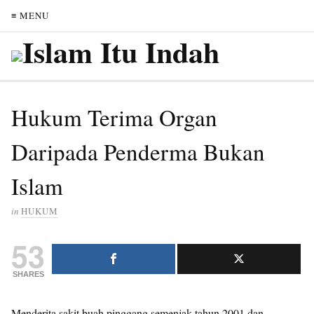
≡ MENU
Hukum Terima Organ
Daripada Penderma Bukan
Islam
in
HUKUM
53
SHARES
Menderita sakit buah pinggang semenjak tahun 2001 dan