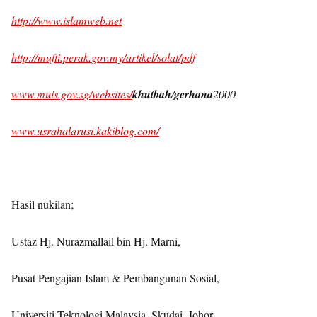
http://www.islamweb.net
http://mufti.perak.gov.my/artikel/solat/pdf
www.muis.gov.sg/websites/
khutbah
/
gerhana
2000
www.usrahalarusi.kakiblog.com/
Hasil nukilan;
Ustaz Hj. Nurazmallail bin Hj. Marni,
Pusat Pengajian Islam & Pembangunan Sosial,
Universiti Teknologi Malaysia, Skudai, Johor.