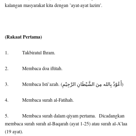
kalangan masyarakat kita dengan ’ayat-ayat lazim’.
(Rakaat Pertama)
1. Takbiratul Ihram.
2. Membaca doa iftitah.
3. Membaca Isti’azah. (أَعُوْذُ بِالله مِنَ الشَّيْطَانِ الرَّجِيْمِ)
4. Membaca surah al-Fatihah.
5. Membaca surah dalam qiyam pertama. Dicadangkan
membaca surah surah al-Baqarah (ayat 1-25) atau surah al-A’laa
(19 ayat).