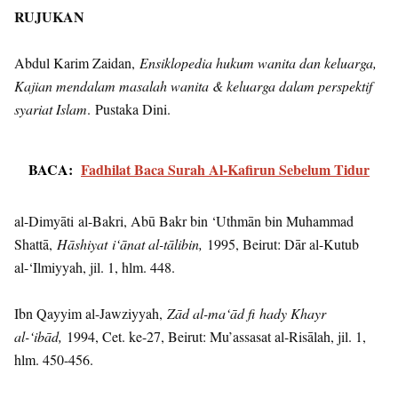
RUJUKAN
Abdul Karim Zaidan,
Ensiklopedia hukum wanita dan keluarga,
Kajian mendalam masalah wanita & keluarga dalam perspektif
syariat Islam
. Pustaka Dini.
BACA:
Fadhilat Baca Surah Al-Kafirun Sebelum Tidur
al-Dimyāti al-Bakri, Abū Bakr bin ‘Uthmān bin Muhammad
Shattā,
Hāshiyat
i‘ānat al-
t
ālib
i
n,
1995, Beirut: Dār al-Kutub
al-‘Ilmiyyah, jil. 1, hlm. 448.
Ibn Qayyim al-Jawziyyah,
Zād al-ma‘ād f
hady Khayr
al-‘ibād,
1994, Cet. ke-27, Beirut: Mu’assasat al-Risālah, jil. 1,
hlm. 450-456.