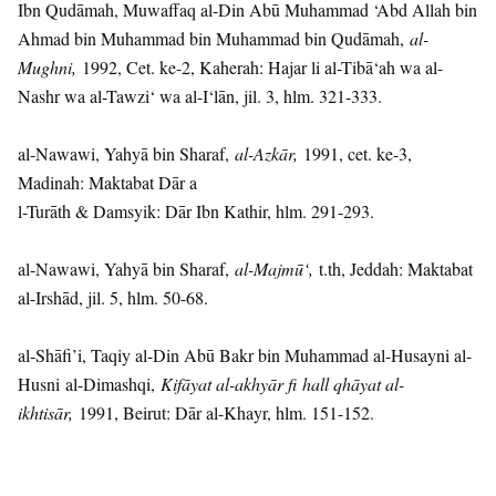
Ibn Qudāmah, Muwaffaq al-Din Abū Muhammad ‘Abd Allah bin
Ahmad bin Muhammad bin Muhammad bin Qudāmah,
al-
Mughn
i
,
1992, Cet. ke-2, Kaherah: Hajar li al-Tibā‘ah wa al-
Nashr wa al-Tawzi‘ wa al-I‘lān, jil. 3, hlm. 321-333.
al-Nawawi, Yahyā bin Sharaf,
al-Azkār,
1991, cet. ke-3,
Madinah: Maktabat Dār a
l-Turāth & Damsyik: Dār Ibn Kathir, hlm. 291-293.
al-Nawawi, Yahyā bin Sharaf,
al-Majmū‘,
t.th, Jeddah: Maktabat
al-Irshād, jil. 5, hlm. 50-68.
al-Shāfi’i, Taqiy al-Din Abū Bakr bin Muhammad al-Husayni al-
Husni al-Dimashqi,
Kifāyat al-akhyār f
h
all qhāyat al-
ikhti
s
ār,
1991, Beirut: Dār al-Khayr, hlm. 151-152.