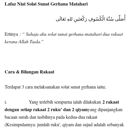
Lafaz Niat Solat Sunat Gerhana Matahari
أُصَلِّى سُنَّةَ الْكُسُوفِ رَكْعَتَينِ للهِ تَعَالَى
Ertinya
: “ Sahaja aku solat sunat gerhana matahari dua rakaat
kerana Allah Taala.”
Cara & Bilangan Rakaat
Terdapat 3 cara melaksanakan solat sunat gerhana iaitu;
2 rakaat
i. Yang terlebih sempurna ialah dilakukan
dengan
setiap rakaat 2 ruku’ dan 2 qiyam
yang dipanjangkan
bacaan surah dan tasbihnya pada kedua-dua rakaat
(Kesimpulannya: jumlah ruku’, qiyam dan sujud adalah sebanyak