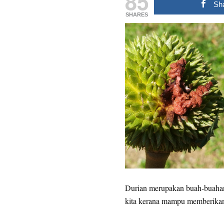
85
Sh
SHARES
Durian merupakan buah-buahan
kita kerana mampu memberikan 