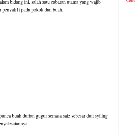
Coffe
lam bidang ini, salah satu cabaran utama yang wajib
n penyak1t pada pokok dan buah.
 punca buah durian gugur semasa saiz sebesar duit syiling
enyelesaiannya.