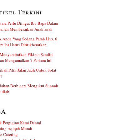
tikel Terkini
kara Perlu Diingat Ibu Bapa Dalam
alanan Membesarkan Anak-anak
 Anda Yang Sedang Patah Hati, 6
ra Ini Harus Dititikberatkan
Menyerabutkan Fikiran Sendiri
an Mengamalkan 7 Perkara Ini
kah Pilih Jalan Jauh Untuk Solat
r?
dahan Berbicara Mengikut Sunnah
ullah
SA
k Pergigian Kami Dental
ing Aqiqah Murah
e Catering