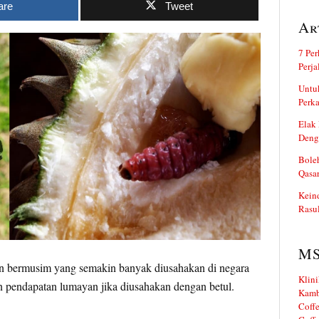
are
Tweet
Ar
7 Per
Perj
Untuk
Perka
Elak 
Deng
Boleh
Qasa
Kein
Rasul
M
 bermusim yang semakin banyak diusahakan di negara
Klini
pendapatan lumayan jika diusahakan dengan betul.
Kamb
Coffe