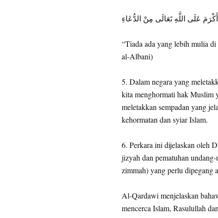
ْرَمَ عَلَى اللَّهِ تَعَالَى مِنْ الدُّعَاءِ
“Tiada ada yang lebih mulia di s
al-Albani)
5. Dalam negara yang meletakk
kita menghormati hak Muslim ya
meletakkan sempadan yang jelas
kehormatan dan syiar Islam.
6. Perkara ini dijelaskan oleh
jizyah dan pematuhan undang-u
zimmah) yang perlu dipegang ad
Al-Qardawi menjelaskan bahaw
mencerca Islam, Rasulullah dan 