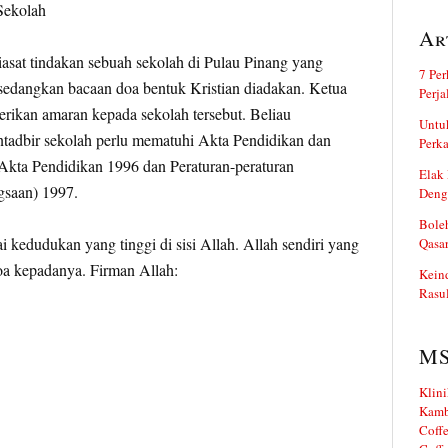
Ar
iasat tindakan sebuah sekolah di Pulau Pinang yang
7 Per
edangkan bacaan doa bentuk Kristian diadakan. Ketua
Perj
rikan amaran kepada sekolah tersebut. Beliau
Untuk
adbir sekolah perlu mematuhi Akta Pendidikan dan
Perka
, Akta Pendidikan 1996 dan Peraturan-peraturan
Elak 
saan) 1997.
Deng
Boleh
kedudukan yang tinggi di sisi Allah. Allah sendiri yang
Qasa
a kepadanya. Firman Allah:
Kein
Rasul
M
Klini
Kamb
Coffe