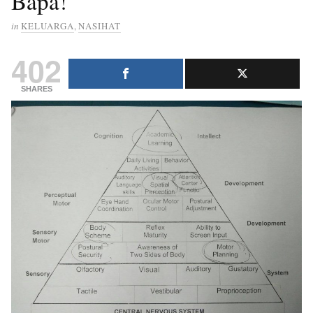
Bapa!
in
KELUARGA
,
NASIHAT
402
SHARES