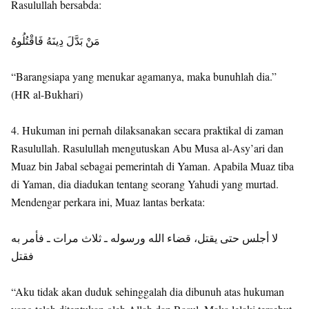
Rasulullah bersabda:
مَنْ بَدَّلَ دِينَهُ فَاقْتُلُوهُ
“Barangsiapa yang menukar agamanya, maka bunuhlah dia.”
(HR al-Bukhari)
4. Hukuman ini pernah dilaksanakan secara praktikal di zaman
Rasulullah. Rasulullah mengutuskan Abu Musa al-Asy’ari dan
Muaz bin Jabal sebagai pemerintah di Yaman. Apabila Muaz tiba
di Yaman, dia diadukan tentang seorang Yahudi yang murtad.
Mendengar perkara ini, Muaz lantas berkata:
لا أجلس حتى يقتل، قضاء الله ورسوله ـ ثلاث مرات ـ فأمر به
فقتل
“Aku tidak akan duduk sehinggalah dia dibunuh atas hukuman