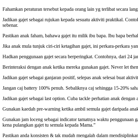
Fahamkan peraturan tersebut kepada orang lain yg terlibat secara la
Jadikan gajet sebagai rujukan kepada sesuatu aktiviti praktikal. Con
sebenar.
Pastikan anak faham, bahawa gajet itu milik ibu bapa. Ibu bapa ber
Jika anak mula tunjuk ciri-ciri ketagihan gajet, ini perkara-perkara y
Hadkan penggunaan gajet secara berperingkat. Contohnya, dari 24 ja
Berinteraksi dengan anak ketika mereka gunakan gajet. Never let the
Jadikan gajet sebagai ganjaran positif, selepas anak selesai buat aktiv
Jangan caj battery 100% penuh. Sebaliknya caj sehingga 15-20% saha
Jadikan gajet sebagai last option. Cuba tackle perhatian anak dengan a
Gunakan kaedah pre-warning ketika ambil semula gajet daripada anak.
Gunakan jam loceng sebagai indicator tamatnya waktu penggunaan gaj
kena pulangkan gajet tu semula kepada Mama.”
Pastikan anda konsisten & tak mudah mengalah dalam mendisiplinkan