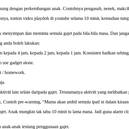
ngsung dengan perkembangan anak. Contohnya pengasuh, nenek, makcik, e
tohnya, tonton video playdoh di youtube selama 10 minit, kemudian tutup
hak menyimpan dan meminta semula gajet pada bila-bila masa. Dan janga
ang anda boleh lakukan:
m kepada 4 jam, kepada 2 jam, kepada 1 jam. Konsisten hadkan sehingg
m use gadget alone.
iti / homework.
ja.
ktiviti lain selain daripada gajet. Terutamanya aktiviti yang melibatka
 Contoh pre-warning, “Mama akan ambil semula ipad ni dalam kiraan 5.
et. Anak mungkin tak tahu 10 minit tu lama mana. Jadi guna alarm cl
 anak-anak tentang penggunaan gajet.