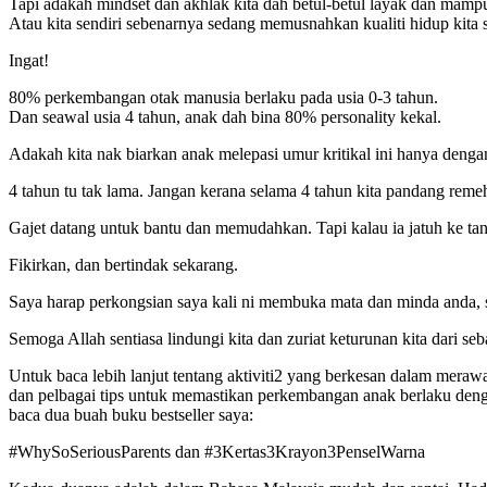
Tapi adakah mindset dan akhlak kita dah betul-betul layak dan mam
Atau kita sendiri sebenarnya sedang memusnahkan kualiti hidup kita 
Ingat!
80% perkembangan otak manusia berlaku pada usia 0-3 tahun.
Dan seawal usia 4 tahun, anak dah bina 80% personality kekal.
Adakah kita nak biarkan anak melepasi umur kritikal ini hanya dengan
4 tahun tu tak lama. Jangan kerana selama 4 tahun kita pandang remeh
Gajet datang untuk bantu dan memudahkan. Tapi kalau ia jatuh ke ta
Fikirkan, dan bertindak sekarang.
Saya harap perkongsian saya kali ni membuka mata dan minda anda, se
Semoga Allah sentiasa lindungi kita dan zuriat keturunan kita dari se
Untuk baca lebih lanjut tentang aktiviti2 yang berkesan dalam merawa
dan pelbagai tips untuk memastikan perkembangan anak berlaku deng
baca dua buah buku bestseller saya:
#WhySoSeriousParents dan #3Kertas3Krayon3PenselWarna