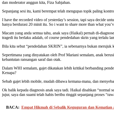
dan moderator anggun kita, Fiza Sabjahan.
Sepanjang sesi itu, kami berempat telah mengupas topik paling kontrov
I have the recorded video of yesterday’s session, tapi saya decide 
hanya berdurasi 20 minit itu. So i want to share more than what you’
Macam yang anda semua tahu, anak saya (Haikal) pernah di-diagnose
tragedi itu berlaku adalah, of course pendedahan skrin yang terlalu la
Bila kita sebut “pendedahan SKRIN”, ia sebenarnya bukan merujuk kepa
Sepertimana yang dinyatakan oleh Prof Mariani semalam, anak berusi
kebantutan ransangan saraf dan otak.
Dalam WHI semalam, gajet dikatakan lebih kritikal berbanding pende
Kenapa?
Sebab gajet lebih mobile, mudah dibawa kemana-mana, dan menyebab
Ok balik kepada diagnosis anak saya tadi. Haikal disahkan “normal se
jujur, saya dan suami telah habis beribu ringgit sepanjang proses “raw
BACA:
Empat Hikmah di Sebalik Keguguran dan Kematian