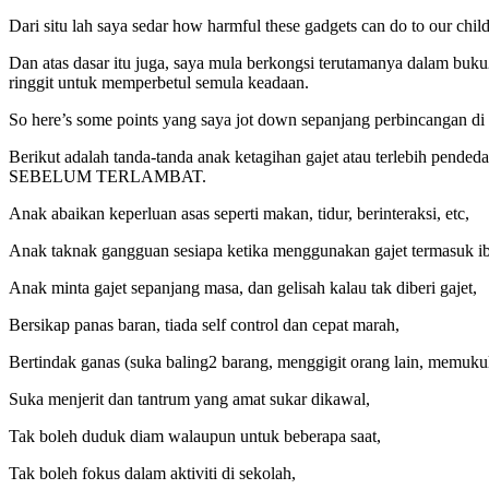
Dari situ lah saya sedar how harmful these gadgets can do to our chi
Dan atas dasar itu juga, saya mula berkongsi terutamanya dalam buk
ringgit untuk memperbetul semula keadaan.
So here’s some points yang saya jot down sepanjang perbincangan 
Berikut adalah tanda-tanda anak ketagihan gajet atau terlebih pende
SEBELUM TERLAMBAT.
Anak abaikan keperluan asas seperti makan, tidur, berinteraksi, etc,
Anak taknak gangguan sesiapa ketika menggunakan gajet termasuk i
Anak minta gajet sepanjang masa, dan gelisah kalau tak diberi gajet,
Bersikap panas baran, tiada self control dan cepat marah,
Bertindak ganas (suka baling2 barang, menggigit orang lain, memukul,
Suka menjerit dan tantrum yang amat sukar dikawal,
Tak boleh duduk diam walaupun untuk beberapa saat,
Tak boleh fokus dalam aktiviti di sekolah,