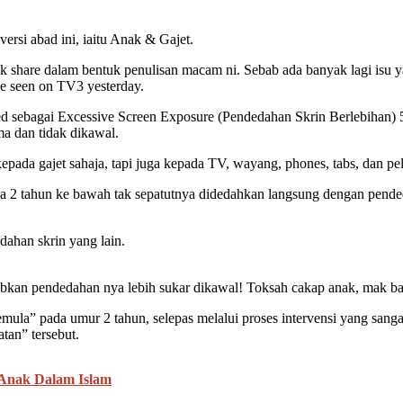
ersi abad ini, iaitu Anak & Gajet.
untuk share dalam bentuk penulisan macam ni. Sebab ada banyak lagi is
ve seen on TV3 yesterday.
d sebagai Excessive Screen Exposure (Pendedahan Skrin Berlebihan) 5
ma dan tidak dikawal.
da gajet sahaja, tapi juga kepada TV, wayang, phones, tabs, dan pelba
a 2 tahun ke bawah tak sepatutnya didedahkan langsung dengan pended
dahan skrin yang lain.
kan pendedahan nya lebih sukar dikawal! Toksah cakap anak, mak bap
mula” pada umur 2 tahun, selepas melalui proses intervensi yang sanga
atan” tersebut.
 Anak Dalam Islam