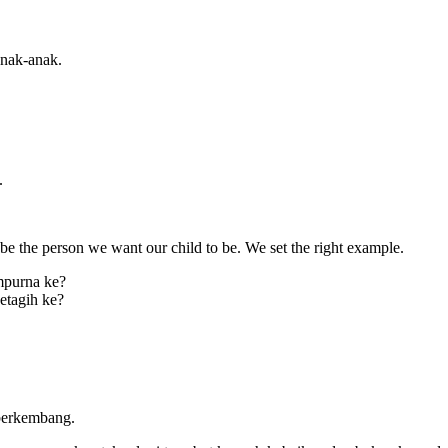
anak-anak.
.
e the person we want our child to be. We set the right example.
empurna ke?
ketagih ke?
 berkembang.