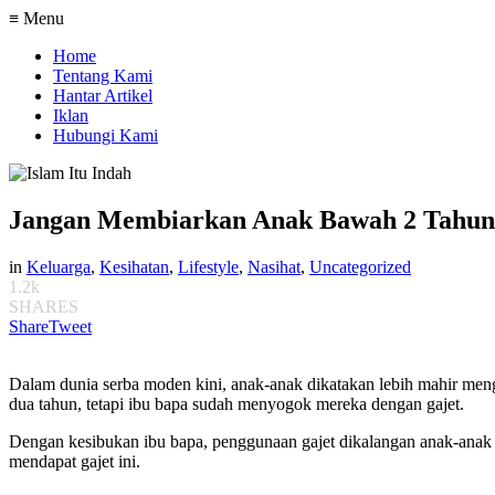
≡ Menu
Home
Tentang Kami
Hantar Artikel
Iklan
Hubungi Kami
Jangan Membiarkan Anak Bawah 2 Tahun M
in
Keluarga
,
Kesihatan
,
Lifestyle
,
Nasihat
,
Uncategorized
1.2k
SHARES
Share
Tweet
Dalam dunia serba moden kini, anak-anak dikatakan lebih mahir men
dua tahun, tetapi ibu bapa sudah menyogok mereka dengan gajet.
Dengan kesibukan ibu bapa, penggunaan gajet dikalangan anak-ana
mendapat gajet ini.