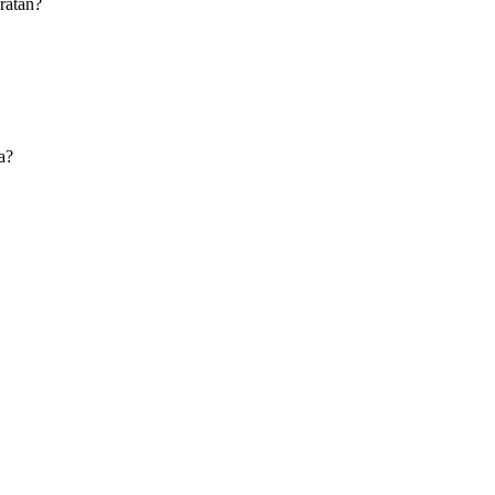
ratan?
a?