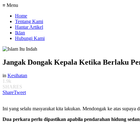
≡ Menu
Home
Tentang Kami
Hantar Artikel
Iklan
Hubungi Kami
Jangak Dongak Kepala Ketika Berlaku P
in
Kesihatan
1.9k
SHARES
Share
Tweet
Ini yang selalu masyarakat kita lakukan. Mendongak ke atas supaya dar
Dua perkara perlu dipastikan apabila pendarahan hidung sedan