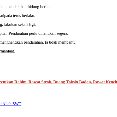
ikan pendarahan hidung berhenti.
ripada terus berlaku.
, lakukan sekali lagi.
pital. Pendarahan perlu dihentikan segera.
menghentikan pendarahan. Ia tidak membantu.
rmanfaat.
cutkan Rahim, Rawat Strok, Buang Toksin Badan, Rawat Kenci
at Allah SWT