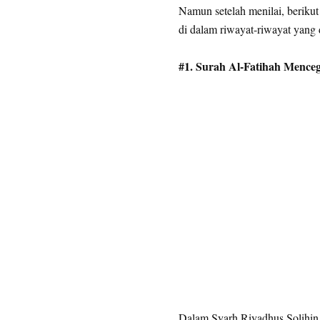
Namun setelah menilai, berikut
di dalam riwayat-riwayat yang 
#1. Surah Al-Fatihah Menc
Dalam Syarh Riyadhus Solihin