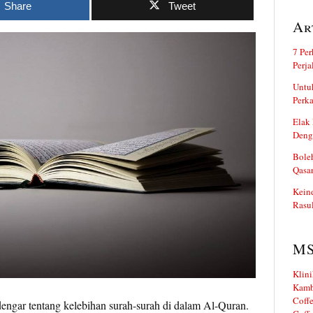
Share
Tweet
Ar
7 Per
Perj
Untuk
Perka
Elak 
Deng
Boleh
Qasa
Kein
Rasul
M
Klini
Kamb
Coffe
 dengar tentang kelebihan surah-surah di dalam Al-Quran.