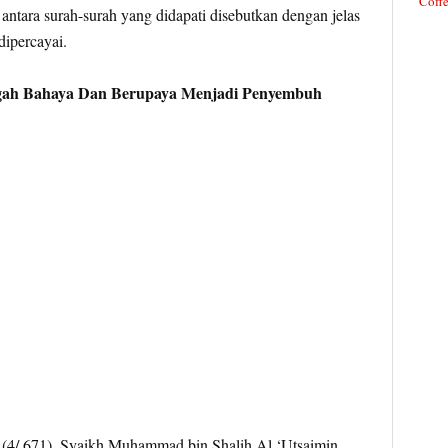
Coffe
 antara surah-surah yang didapati disebutkan dengan jelas
dipercayai.
egah Bahaya Dan Berupaya Menjadi Penyembuh
 (4/ 671), Syaikh Muhammad bin Shalih Al ‘Utsaimin