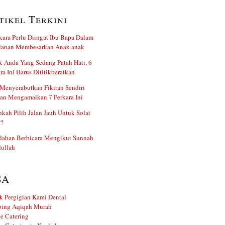
tikel Terkini
kara Perlu Diingat Ibu Bapa Dalam
alanan Membesarkan Anak-anak
 Anda Yang Sedang Patah Hati, 6
ra Ini Harus Dititikberatkan
Menyerabutkan Fikiran Sendiri
an Mengamalkan 7 Perkara Ini
kah Pilih Jalan Jauh Untuk Solat
r?
dahan Berbicara Mengikut Sunnah
ullah
SA
k Pergigian Kami Dental
ing Aqiqah Murah
e Catering