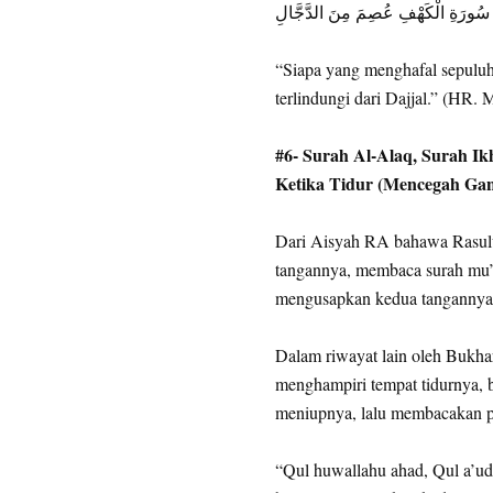
سُورَةِ الْكَهْفِ عُصِمَ مِنَ الدَّجَّالِ
“Siapa yang menghafal sepuluh 
terlindungi dari Dajjal.” (HR. 
#6- Surah Al-Alaq, Surah 
Ketika Tidur (Mencegah Gan
Dari Aisyah RA bahawa Rasulul
tangannya, membaca surah mu’a
mengusapkan kedua tangannya 
Dalam riwayat lain oleh Bukh
menghampiri tempat tidurnya, 
meniupnya, lalu membacakan 
“Qul huwallahu ahad, Qul a’udz