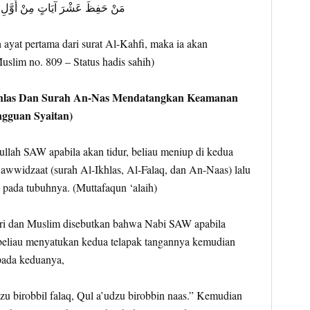
مَنْ حَفِظَ عَشْرَ آيَاتٍ مِنْ أَوَّلِ 
ayat pertama dari surat Al-Kahfi, maka ia akan
Muslim no. 809 – Status hadis sahih)
Ikhlas Dan Surah An-Nas Mendatangkan Keamanan
gguan Syaitan)
lah SAW apabila akan tidur, beliau meniup di kedua
wwidzaat (surah Al-Ikhlas, Al-Falaq, dan An-Naas) lalu
pada tubuhnya. (Muttafaqun ‘alaih)
ari dan Muslim disebutkan bahwa Nabi SAW apabila
beliau menyatukan kedua telapak tangannya kemudian
pada keduanya,
u birobbil falaq, Qul a’udzu birobbin naas.” Kemudian