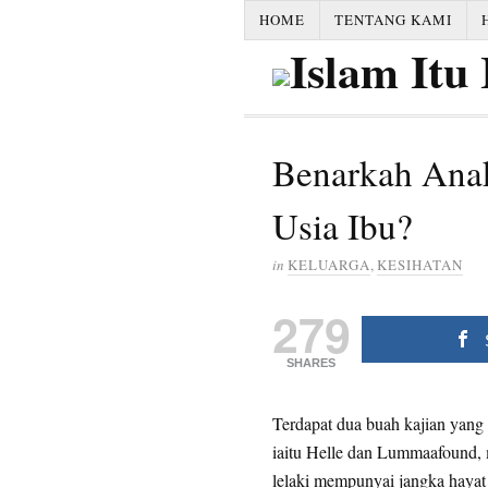
HOME
TENTANG KAMI
Benarkah Ana
Usia Ibu?
in
KELUARGA
,
KESIHATAN
279
SHARES
Terdapat dua buah kajian yang d
iaitu Helle dan Lummaafound, 
lelaki mempunyai jangka hayat