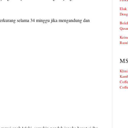
Elak 
Deng
 berkurang selama 34 minggu jika mengandung dan
Boleh
Qasa
Kein
Rasul
M
Klini
Kamb
Coffe
Coffe