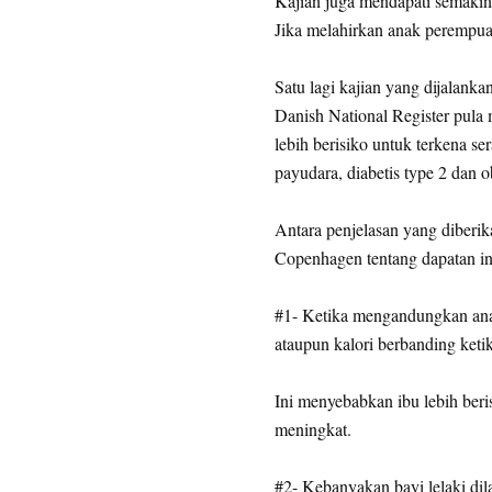
Kajian juga mendapati semakin 
Jika melahirkan anak perempuan
Satu lagi kajian yang dijalank
Danish National Register pula 
lebih berisiko untuk terkena sera
payudara, diabetis type 2 dan ob
Antara penjelasan yang diberika
Copenhagen tentang dapatan in
#1- Ketika mengandungkan anak
ataupun kalori berbanding ke
Ini menyebabkan ibu lebih beri
meningkat.
#2- Kebanyakan bayi lelaki dil