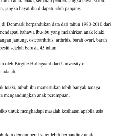
ramai anak lelaki, semakin pendek jangka hayat si ibu.
, jangka hayat ibu didapati lebih panjang.
an di Denmark berpandukan data dari tahun 1980-2010 dari
mendapati bahawa ibu-ibu yang melahirkan anak lelaki
ngan jantung, osteoarthritis, arthritis, barah ovari, barah
esiti setelah berusia 45 tahun.
n oleh Birgitte Hollegaard dari University of
i adalah;
 lelaki, tubuh ibu memerlukan lebih banyak tenaga
tika mengandungkan anak perempuan.
siko untuk menghadapi masalah kesihatan apabila usia
ahirkan dengan berat yang lebih berbanding anak