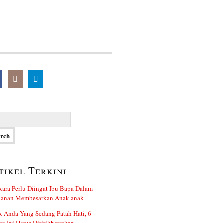
h
tikel Terkini
kara Perlu Diingat Ibu Bapa Dalam
alanan Membesarkan Anak-anak
 Anda Yang Sedang Patah Hati, 6
ra Ini Harus Dititikberatkan