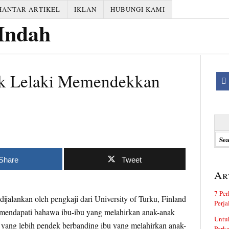
HANTAR ARTIKEL
IKLAN
HUBUNGI KAMI
k Lelaki Memendekkan
Searc
for:
Share
Tweet
Ar
7 Per
ijalankan oleh pengkaji dari University of Turku, Finland
Perj
mendapati bahawa ibu-ibu yang melahirkan anak-anak
Untuk
 yang lebih pendek berbanding ibu yang melahirkan anak-
Perka