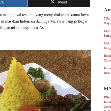
re
Tweet
Ar
uga mempunyai restoran yang menyediakan makanan Jawa.
7 Per
gan masakan Indonesia dan juga Malaysia yang pelbagai
Perj
dengan tekak masyarakat Asia.
Untuk
Perka
Elak 
Deng
Boleh
Qasa
Kein
Rasul
M
Klini
Kamb
Coffe