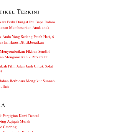
tikel Terkini
kara Perlu Diingat Ibu Bapa Dalam
alanan Membesarkan Anak-anak
 Anda Yang Sedang Patah Hati, 6
ra Ini Harus Dititikberatkan
Menyerabutkan Fikiran Sendiri
an Mengamalkan 7 Perkara Ini
kah Pilih Jalan Jauh Untuk Solat
r?
dahan Berbicara Mengikut Sunnah
ullah
SA
k Pergigian Kami Dental
ing Aqiqah Murah
e Catering