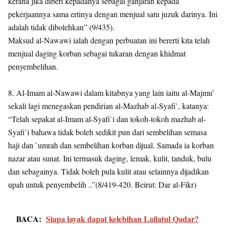
kerana jika diberi kepadanya sebagai ganjaran kepada
pekerjaannya sama ertinya dengan menjual satu juzuk darinya. Ini
adalah tidak dibolehkan” (9/435).
Maksud al-Nawawi ialah dengan perbuatan ini bererti kita telah
menjual daging korban sebagai tukaran dengan khidmat
penyembelihan.
8. Al-Imam al-Nawawi dalam kitabnya yang lain iaitu al-Majmu’
sekali lagi menegaskan pendirian al-Mazhab al-Syafi`, katanya:
“Telah sepakat al-Imam al-Syafi`i dan tokoh-tokoh mazhab al-
Syafi`i bahawa tidak boleh sedikit pun dari sembelihan semasa
haji dan `umrah dan sembelihan korban dijual. Samada ia korban
nazar atau sunat. Ini termasuk daging, lemak, kulit, tanduk, bulu
dan sebagainya. Tidak boleh pula kulit atau selainnya dijadikan
upah untuk penyembelih ..”(8/419-420. Beirut: Dar al-Fikr)
BACA:
Siapa layak dapat kelebihan Lailatul Qadar?