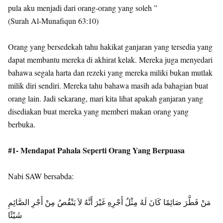
pula aku menjadi dari orang-orang yang soleh ”
(Surah Al-Munafiqun 63:10)
Orang yang bersedekah tahu hakikat ganjaran yang tersedia yang
dapat membantu mereka di akhirat kelak. Mereka juga menyedari
bahawa segala harta dan rezeki yang mereka miliki bukan mutlak
milik diri sendiri. Mereka tahu bahawa masih ada bahagian buat
orang lain. Jadi sekarang, mari kita lihat apakah ganjaran yang
disediakan buat mereka yang memberi makan orang yang
berbuka.
#1- Mendapat Pahala Seperti Orang Yang Berpuasa
Nabi SAW bersabda:
مَنْ فَطَّرَ صَائِمًا كَانَ لَهُ مِثْلُ أَجْرِهِ غَيْرَ أَنَّهُ لاَ يَنْقُصُ مِنْ أَجْرِ الصَّائِمِ
شَيْئًا