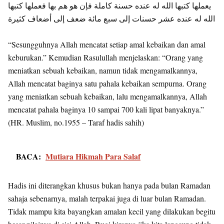
يعملها كتبها الله له عنده حسنة كاملة فإن هو هم بها فعملها كتبها
الله له عنده عشر حسنات إلى سبع مائة ضعف إلى أضعاف كثيرة
“Sesungguhnya Allah mencatat setiap amal kebaikan dan amal
keburukan.” Kemudian Rasulullah menjelaskan: “Orang yang
meniatkan sebuah kebaikan, namun tidak mengamalkannya,
Allah mencatat baginya satu pahala kebaikan sempurna. Orang
yang meniatkan sebuah kebaikan, lalu mengamalkannya, Allah
mencatat pahala baginya 10 sampai 700 kali lipat banyaknya.”
(HR. Muslim, no.1955 – Taraf hadis sahih)
BACA:
Mutiara Hikmah Para Salaf
Hadis ini diterangkan khusus bukan hanya pada bulan Ramadan
sahaja sebenarnya, malah terpakai juga di luar bulan Ramadan.
Tidak mampu kita bayangkan amalan kecil yang dilakukan begitu