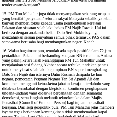
apabila Tan Sri Syed Mokhtar Albukhary menyertai persaingan
tender awam/kerajaan?
15. PM Tun Mahathir juga tidak menyampaikan sebarang ucapan
yang bersifat ‘penyatuan’ seluruh rakyat Malaysia sebaliknya lebih
banyak memberi fokus kepada usaha pembentukan kerajaan
Pakatan dan siasatan salah laku bekas PM Najib Razak. Hal ini
berbeza dengan anakanda beliau Dato Seri Mukhriz yang
menzahirkan seruan penyatuan semua pihak termasuk PAS dalam
sama-sama berusaha bagi membangunkan negeri Kedah.
16. Walau bagaimanapun, tentulah ada aspek positif dalam 72 jam
pentadbiran Pakatan ini berbanding kerajaan BN terdahulu. Antara
yang paling ketara ialah kesanggupan PM Tun Mahathir untuk
menjalankan sesi Sidang Akhbar secara terbuka, tindakan pantas
untuk menyiasat salah laku kepimpinan BN seperti menghalang
Dato Seri Najib dan isterinya Datin Rosmah daripada ke luar
negara, pemecatan Peguam Negara Tan Sri Apandi Ali dan
komitmen mengganti ketua-ketua jabatan kerajaan terdahulu yang
didakwa bersubahat dengan kleptokrat, komitmen penghapusan
undang-undang yang didakwa bercanggah dengan semangat
demokrasi, serta langkah melantik teknokrat ke dalam Majlis
Penasihat (Council of Eminent Person) bagi tujuan menasihati
kerajaan. Dari segi geopolitik pula, PM Tun Mahathir jelas memberi
isyarat tegas berkenaan kemungkinan tidak membenarkan kapal
perang Tentera Laut China untuk berlabuh di Malaysia lagi.