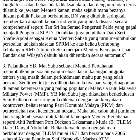
langkah siasatan bebas tidak dilaksanakan, dan dengan mudah terus
dilantik ke jawatan Menteri kanan, maka sejauh mana bezanya
iltizam politik Pakatan berbanding BN yang dituduh seringkali
memberikan amanah kepada individu yang tidak disiasat secara
komprehensif seperti Tan Sri Isa Samad Pengerusi Felda yang gagal
menjadi Pengerusi SPAD. Demikian juga pemilihan Dato Seri
Shafie Apdal sebagai Ketua Menteri Sabah yang turut menimbulkan
persoalan: adakah siasatan SPRM ke atas beliau berhubung
kehilangan RM7.5 bilion ketika menjadi Menteri Kemajuan Luar
Bandar dan Wilayah dahulu akan dihentikan secara automatik?
3. Pelantikan YB. Mat Sabu sebagai Menteri Pertahanan
menimbulkan persoalan yang meluas dalam kalangan anggota
tentera yang masih dalam perkhidmatan mahu pun yang telah
bersara. Sentimen ini jelas dilihat dalam kenyataan yang dipaparkan
di laman ketenteraan yang paling popular di Malaysia iaitu Malaysia
Military Power (MMP). YB Mat Sabu juga dikatakan berkelulusan
Seni Kulinari dan sering pula dikenali dengan siri kenyataan
kontroversi beliau tentang Parti Komunis Malaya (PKM) dan
pemerolehan aset ketenteraan negara. Maka ada calon ahli parlimen
lain yang lebih sesuai untuk dilantik menjadi Menteri Pertahanan
seperti Ahli Parlimen Port Dickson Laksamana Muda (B) TLDM
Dato’ Danyal Abdullah. Beliau kaya dengan pengalaman
berkhidmat dengan TLDM mulai 1971 dan bersara pada 2006
sebagai Ketua Penolong Staf (Strategik) Markas ATM.