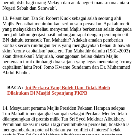
permit, dsb. bagi orang Melayu dan anak negeri mana-mana antara
Negeri Sabah dan Sarawak’.
13. Pelantikan Tan Sri Robert Kuok sebagai salah seorang ahli
Majlis Penasihat menimbulkan seribu satu persoalan. Apakah merit
yang melayakkan beliau menyertai Majlis berkenaan selain daripada
menjadi taikun gergasi hasil hubungan rapat dengan pemimpin elit
BN dahulu termasuk Tun Mahathir? Adakah amalan pemberian
kontrak secara rundingan terus yang mengkayakan beliau di bawah
skim ‘crony capitalism’ pada era Tun Mahathir dahulu (1981-2003)
akan diteruskan? Mujurlah, keanggotaan beliau dalam Majlis
berkenaan turut diimbangi dua sarjana yang tegas menentang ‘crony
capitalism’ iaitu Prof. Jomo Kwame Sundaram dan Dr. Muhammed
Abdul Khalid.
BACA:
Ini Perkara Yang Boleh Dan Tidak Boleh
Dilakukan Di Masjid Sepanjang PKPB
14. Mesyuarat pertama Majlis Presiden Pakatan Harapan selepas
Tun Mahathir mengangkat sumpah sebagai Perdana Menteri telah
dilangsungkan di premis milik Tan Sri Syed Mokhtar Albukhary.
Pemilihan lokasi ini sekali lagi menimbulkan persoalan, tidakkah ia
menggambarkan potensi berlakunya ‘conflict of interest’ kelak