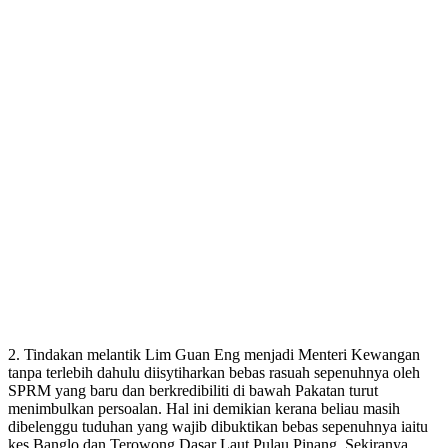
2. Tindakan melantik Lim Guan Eng menjadi Menteri Kewangan
tanpa terlebih dahulu diisytiharkan bebas rasuah sepenuhnya oleh
SPRM yang baru dan berkredibiliti di bawah Pakatan turut
menimbulkan persoalan. Hal ini demikian kerana beliau masih
dibelenggu tuduhan yang wajib dibuktikan bebas sepenuhnya iaitu
kes Banglo dan Terowong Dasar Laut Pulau Pinang. Sekiranya