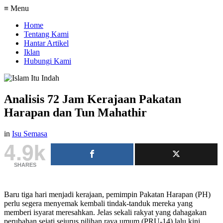
≡ Menu
Home
Tentang Kami
Hantar Artikel
Iklan
Hubungi Kami
Analisis 72 Jam Kerajaan Pakatan
Harapan dan Tun Mahathir
in
Isu Semasa
4.9k
SHARES
Baru tiga hari menjadi kerajaan, pemimpin Pakatan Harapan (PH)
perlu segera menyemak kembali tindak-tanduk mereka yang
memberi isyarat meresahkan. Jelas sekali rakyat yang dahagakan
perubahan sejati sejurus pilihan raya umum (PRU-14) lalu kini