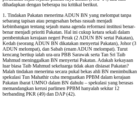
dihadapkan dengan beberapa isu kritikal berikut.
1. Tindakan Pakatan menerima ADUN BN yang melompat tanpa
sebarang tapisan atau pengesahan bebas rasuah menjadi
kebimbangan tentang sejauh mana agenda reformasi institusi benar-
benar menjadi prioriti Pakatan. Hal ini cukup ketara sekali dalam
pembentukan kerajaan negeri Perak (2 ADUN BN sertai Pakatan),
Kedah (seorang ADUN BN dikatakan menyertai Pakatan), Johor (3
ADUN melompat), dan Sabah (enam ADUN melompat). Turut
kencang bertiup ialah ura-ura PBB Sarawak serta Tan Sri Taib
Mahmud meninggalkan BN menyertai Pakatan. Adakah kekayaan
luar biasa Taib Mahmud sekeluarga tidak akan disiasat Pakatan?
Malah tindakan menerima secara pukal bekas ahli BN menimbulkan
spekulasi Tun Mahathir cuba menguatkan PPBM dalam kerajaan
Pakatan ibarat UMNO dalam BN dahulu – spekulasi yang berasas
memandangkan kerusi parlimen PPBM hanyalah sekitar 12
berbanding PKR (49) dan DAP (42).