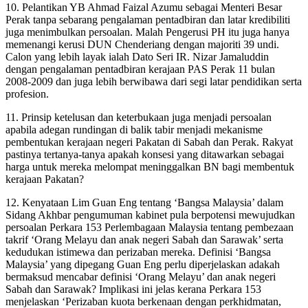
10. Pelantikan YB Ahmad Faizal Azumu sebagai Menteri Besar
Perak tanpa sebarang pengalaman pentadbiran dan latar kredibiliti
juga menimbulkan persoalan. Malah Pengerusi PH itu juga hanya
memenangi kerusi DUN Chenderiang dengan majoriti 39 undi.
Calon yang lebih layak ialah Dato Seri IR. Nizar Jamaluddin
dengan pengalaman pentadbiran kerajaan PAS Perak 11 bulan
2008-2009 dan juga lebih berwibawa dari segi latar pendidikan serta
profesion.
11. Prinsip ketelusan dan keterbukaan juga menjadi persoalan
apabila adegan rundingan di balik tabir menjadi mekanisme
pembentukan kerajaan negeri Pakatan di Sabah dan Perak. Rakyat
pastinya tertanya-tanya apakah konsesi yang ditawarkan sebagai
harga untuk mereka melompat meninggalkan BN bagi membentuk
kerajaan Pakatan?
12. Kenyataan Lim Guan Eng tentang ‘Bangsa Malaysia’ dalam
Sidang Akhbar pengumuman kabinet pula berpotensi mewujudkan
persoalan Perkara 153 Perlembagaan Malaysia tentang pembezaan
takrif ‘Orang Melayu dan anak negeri Sabah dan Sarawak’ serta
kedudukan istimewa dan perizaban mereka. Definisi ‘Bangsa
Malaysia’ yang dipegang Guan Eng perlu diperjelaskan adakah
bermaksud mencabar definisi ‘Orang Melayu’ dan anak negeri
Sabah dan Sarawak? Implikasi ini jelas kerana Perkara 153
menjelaskan ‘Perizaban kuota berkenaan dengan perkhidmatan,