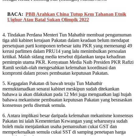
BACA:
PBB Arahkan China Tutup Kem Tahanan Etnik
Uighur Atau Batal Sukan Olimpik 2022
4. Tindakan Perdana Menteri Tun Mahathir membuat pengumuman
tiga ahli kabinet kerajaan Pakatan dalam keadaan belum mendapat
persetujuan parti komponen terbesar iaitu PKR yang memenangi 49
kerusi parlimen dalam PRU14 yang lalu menimbulkan persoalan
kritikal. Malah sidang media tersebut dijalankan tanpa kehadiran
pemimpin utama PKR. Kenyataan Media Naib Presiden PKR Rafizi
Ramli seolah-olah mengesahkan kelemahan koordinasi dan
kompromi dalam proses pembuatan keputusan Pakatan.
5. Kegagalan Pakatan di bawah teraju Tun Mahathir
memuktamadkan senarai kabinet meskipun sudah ditekankan
bahawa ia akan dilakukan pada 12 Mei juga menguatkan lagi hujah
bahawa mekanisme pembuatan keputusan Pakatan yang berasaskan
konsensus perlu disemak semula.
6. Antara implikasi besar daripada kelemahan mekanisme konsensus
Pakatan ini ialah Kementerian Kewangan yang seharusnya sudah
boleh mula menjalankan usaha pemansuhan cukai GST dan
memperkenalkan semula cukai SST di samping penetapan harga