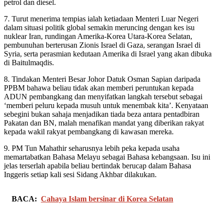
petrol dan diesel.
7. Turut menerima tempias ialah ketiadaan Menteri Luar Negeri
dalam situasi politik global semakin meruncing dengan kes isu
nuklear Iran, rundingan Amerika-Korea Utara-Korea Selatan,
pembunuhan berterusan Zionis Israel di Gaza, serangan Israel di
Syria, serta perasmian kedutaan Amerika di Israel yang akan dibuka
di Baitulmaqdis.
8. Tindakan Menteri Besar Johor Datuk Osman Sapian daripada
PPBM bahawa beliau tidak akan memberi peruntukan kepada
ADUN pembangkang dan menyifatkan langkah tersebut sebagai
‘memberi peluru kepada musuh untuk menembak kita’. Kenyataan
sebegini bukan sahaja menjadikan tiada beza antara pentadbiran
Pakatan dan BN, malah menafikan mandat yang diberikan rakyat
kepada wakil rakyat pembangkang di kawasan mereka.
9. PM Tun Mahathir seharusnya lebih peka kepada usaha
memartabatkan Bahasa Melayu sebagai Bahasa kebangsaan. Isu ini
jelas terserlah apabila beliau bertindak berucap dalam Bahasa
Inggeris setiap kali sesi Sidang Akhbar dilakukan.
BACA:
Cahaya Islam bersinar di Korea Selatan