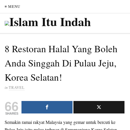
≡ MENU
8 Restoran Halal Yang Boleh
Anda Singgah Di Pulau Jeju,
Korea Selatan!
in
TRAVEL
66
SHARES
Semakin ramai rakyat Malaysia yang gemar untuk bercuti ke
Pulau Jeju iaitu pulau terbesar di Semenanjung Korea Selatan.