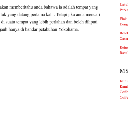
Untuk
 akan memberitahu anda bahawa ia adalah tempat yang
Perka
tuk yang datang pertama kali . Tetapi jika anda mencari
Elak 
di suatu tempat yang lebih perlahan dan boleh diliputi
Deng
ri jauh hanya di bandar pelabuhan Yokohama.
Boleh
Qasa
Kein
Rasul
M
Klini
Kamb
Coffe
Coffe