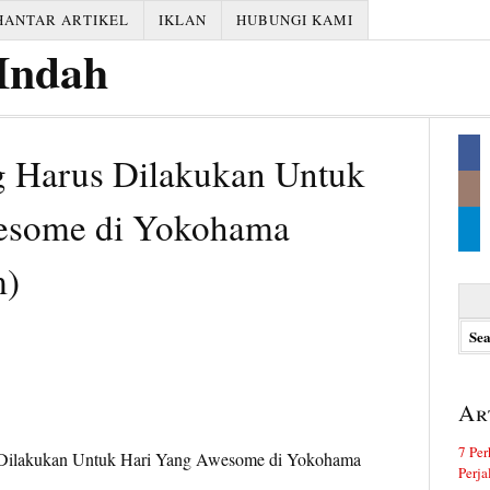
HANTAR ARTIKEL
IKLAN
HUBUNGI KAMI
g Harus Dilakukan Untuk
esome di Yokohama
m)
Searc
for:
Ar
7 Per
Perj