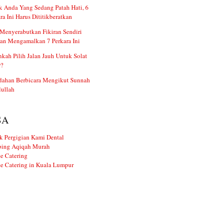
 Anda Yang Sedang Patah Hati, 6
ra Ini Harus Dititikberatkan
Menyerabutkan Fikiran Sendiri
an Mengamalkan 7 Perkara Ini
kah Pilih Jalan Jauh Untuk Solat
r?
dahan Berbicara Mengikut Sunnah
ullah
SA
k Pergigian Kami Dental
ing Aqiqah Murah
e Catering
e Catering in Kuala Lumpur