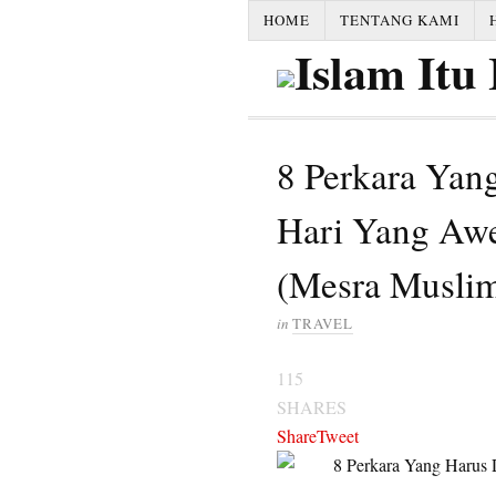
HOME
TENTANG KAMI
8 Perkara Yan
Hari Yang Aw
(Mesra Musli
in
TRAVEL
115
SHARES
Share
Tweet