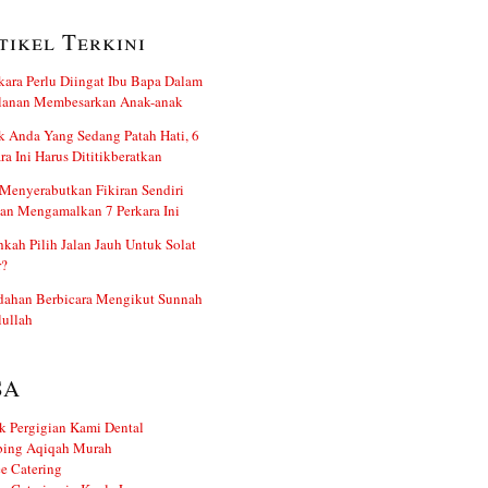
tikel Terkini
kara Perlu Diingat Ibu Bapa Dalam
alanan Membesarkan Anak-anak
 Anda Yang Sedang Patah Hati, 6
ra Ini Harus Dititikberatkan
Menyerabutkan Fikiran Sendiri
an Mengamalkan 7 Perkara Ini
kah Pilih Jalan Jauh Untuk Solat
r?
dahan Berbicara Mengikut Sunnah
ullah
SA
k Pergigian Kami Dental
ing Aqiqah Murah
e Catering