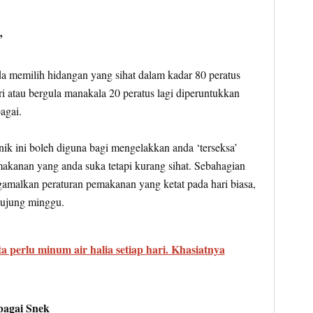
’
a memilih hidangan yang sihat dalam kadar 80 peratus
 atau bergula manakala 20 peratus lagi diperuntukkan
agai.
ik ini boleh diguna bagi mengelakkan anda ‘terseksa’
akanan yang anda suka tetapi kurang sihat. Sebahagian
amalkan peraturan pemakanan yang ketat pada hari biasa,
hujung minggu.
a perlu minum air halia setiap hari. Khasiatnya
agai Snek