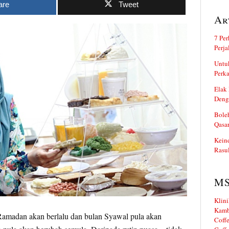
are
Tweet
Ar
7 Per
Perj
Untuk
Perka
Elak 
Deng
Boleh
Qasa
Kein
Rasul
M
Klini
Kamb
 Ramadan akan berlalu dan bulan Syawal pula akan
Coffe