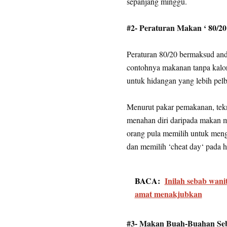
sepanjang minggu.
#2- Peraturan Makan ‘ 80/20
Peraturan 80/20 bermaksud and
contohnya makanan tanpa kalori
untuk hidangan yang lebih pelb
Menurut pakar pemakanan, tekn
menahan diri daripada makan m
orang pula memilih untuk meng
dan memilih ‘cheat day‘ pada 
BACA:
Inilah sebab wanit
amat menakjubkan
#3- Makan Buah-Buahan Seb