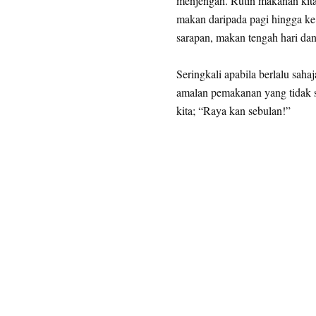
menjengah. Rutin makanan kita 
makan daripada pagi hingga ke 
sarapan, makan tengah hari da
Seringkali apabila berlalu sah
amalan pemakanan yang tidak s
kita; “Raya kan sebulan!”