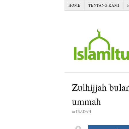
HOME
TENTANG KAMI
Zulhijjah bula
ummah
in
IBADAH