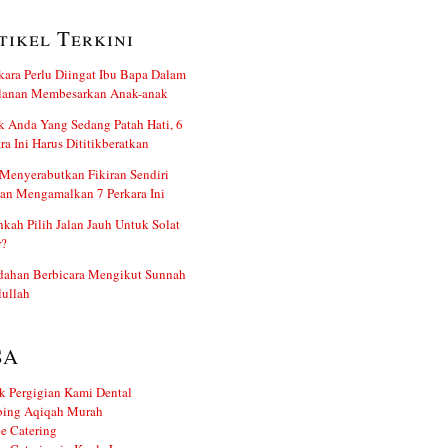
tikel Terkini
kara Perlu Diingat Ibu Bapa Dalam
alanan Membesarkan Anak-anak
 Anda Yang Sedang Patah Hati, 6
ra Ini Harus Dititikberatkan
Menyerabutkan Fikiran Sendiri
an Mengamalkan 7 Perkara Ini
kah Pilih Jalan Jauh Untuk Solat
r?
dahan Berbicara Mengikut Sunnah
ullah
SA
k Pergigian Kami Dental
ing Aqiqah Murah
e Catering