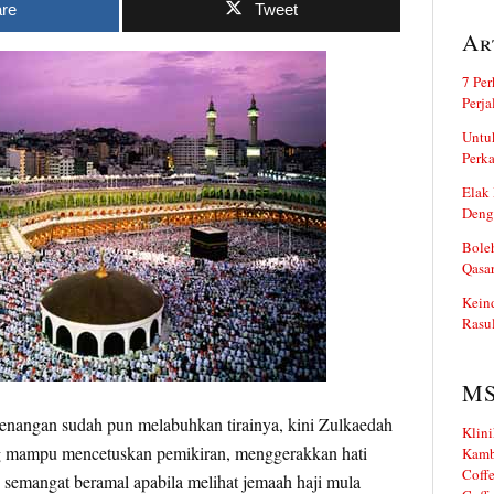
re
Tweet
Ar
7 Per
Perj
Untuk
Perka
Elak 
Deng
Boleh
Qasa
Kein
Rasul
M
angan sudah pun melabuhkan tirainya, kini Zulkaedah
Klini
 mampu mencetuskan pemikiran, menggerakkan hati
Kamb
Coffe
 semangat beramal apabila melihat jemaah haji mula