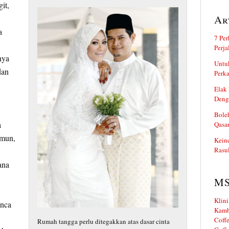
it,
Ar
a
7 Per
Perj
nya
Untuk
dan
Perka
Elak 
Deng
Boleh
a
Qasa
amun,
Kein
Rasul
ana
M
Klini
unca
Kamb
Coffe
Rumah tangga perlu ditegakkan atas dasar cinta