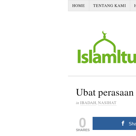
HOME
TENTANG KAMI
Ubat perasaan
in
IBADAH
,
NASIHAT
0
Sha
SHARES