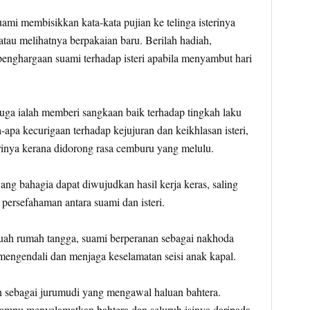
uami membisikkan kata-kata pujian ke telinga isterinya
atau melihatnya berpakaian baru. Berilah hadiah,
penghargaan suami terhadap isteri apabila menyambut hari
ga ialah memberi sangkaan baik terhadap tingkah laku
a-apa kecurigaan terhadap kejujuran dan keikhlasan isteri,
rinya kerana didorong rasa cemburu yang melulu.
g bahagia dapat diwujudkan hasil kerja keras, saling
persefahaman antara suami dan isteri.
ah rumah tangga, suami berperanan sebagai nakhoda
engendali dan menjaga keselamatan seisi anak kapal.
an sebagai jurumudi yang mengawal haluan bahtera.
ampu menyelamatkan bahtera dan seluruh isinya daripada