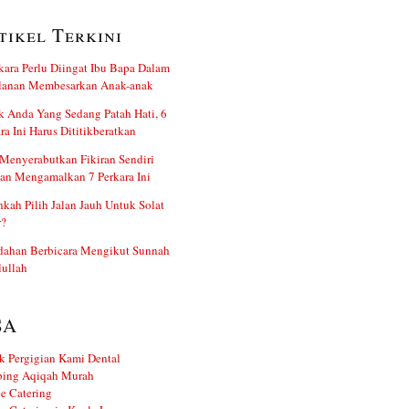
tikel Terkini
kara Perlu Diingat Ibu Bapa Dalam
alanan Membesarkan Anak-anak
 Anda Yang Sedang Patah Hati, 6
ra Ini Harus Dititikberatkan
Menyerabutkan Fikiran Sendiri
an Mengamalkan 7 Perkara Ini
kah Pilih Jalan Jauh Untuk Solat
r?
dahan Berbicara Mengikut Sunnah
ullah
SA
k Pergigian Kami Dental
ing Aqiqah Murah
e Catering