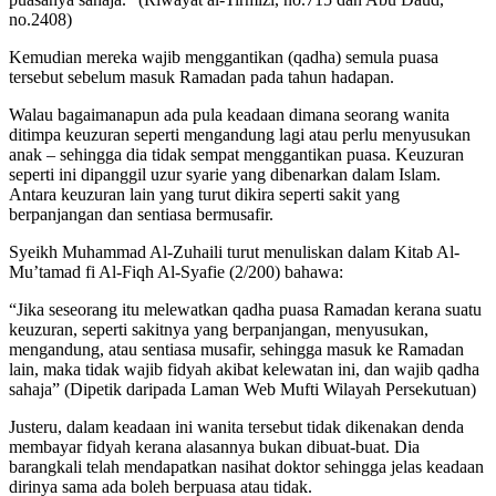
no.2408)
Kemudian mereka wajib menggantikan (qadha) semula puasa
tersebut sebelum masuk Ramadan pada tahun hadapan.
Walau bagaimanapun ada pula keadaan dimana seorang wanita
ditimpa keuzuran seperti mengandung lagi atau perlu menyusukan
anak – sehingga dia tidak sempat menggantikan puasa. Keuzuran
seperti ini dipanggil uzur syarie yang dibenarkan dalam Islam.
Antara keuzuran lain yang turut dikira seperti sakit yang
berpanjangan dan sentiasa bermusafir.
Syeikh Muhammad Al-Zuhaili turut menuliskan dalam Kitab Al-
Mu’tamad fi Al-Fiqh Al-Syafie (2/200) bahawa:
“Jika seseorang itu melewatkan qadha puasa Ramadan kerana suatu
keuzuran, seperti sakitnya yang berpanjangan, menyusukan,
mengandung, atau sentiasa musafir, sehingga masuk ke Ramadan
lain, maka tidak wajib fidyah akibat kelewatan ini, dan wajib qadha
sahaja” (Dipetik daripada Laman Web Mufti Wilayah Persekutuan)
Justeru, dalam keadaan ini wanita tersebut tidak dikenakan denda
membayar fidyah kerana alasannya bukan dibuat-buat. Dia
barangkali telah mendapatkan nasihat doktor sehingga jelas keadaan
dirinya sama ada boleh berpuasa atau tidak.