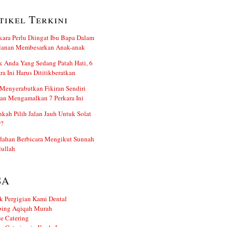
tikel Terkini
kara Perlu Diingat Ibu Bapa Dalam
alanan Membesarkan Anak-anak
 Anda Yang Sedang Patah Hati, 6
ra Ini Harus Dititikberatkan
Menyerabutkan Fikiran Sendiri
an Mengamalkan 7 Perkara Ini
kah Pilih Jalan Jauh Untuk Solat
r?
dahan Berbicara Mengikut Sunnah
ullah
SA
k Pergigian Kami Dental
ing Aqiqah Murah
e Catering