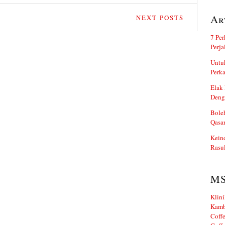
Ar
NEXT POSTS
7 Per
Perj
Untuk
Perka
Elak 
Deng
Boleh
Qasa
Kein
Rasul
M
Klini
Kamb
Coffe