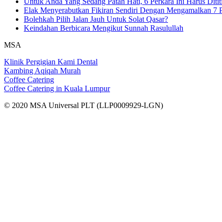
Untuk Anda Yang Sedang Patah Hati, 6 Perkara Ini Harus Ditit
Elak Menyerabutkan Fikiran Sendiri Dengan Mengamalkan 7 P
Bolehkah Pilih Jalan Jauh Untuk Solat Qasar?
Keindahan Berbicara Mengikut Sunnah Rasulullah
MSA
Klinik Pergigian Kami Dental
Kambing Aqiqah Murah
Coffee Catering
Coffee Catering in Kuala Lumpur
© 2020 MSA Universal PLT (LLP0009929-LGN)