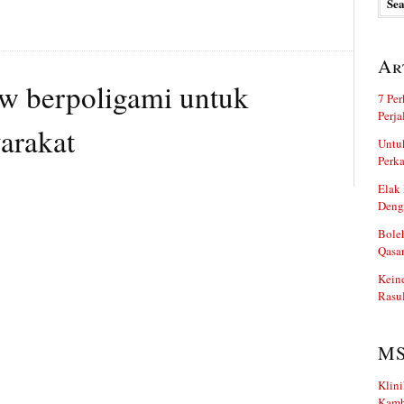
Ar
.w berpoligami untuk
7 Per
Perj
arakat
Untuk
Perka
Elak 
Deng
Boleh
Qasa
Kein
Rasul
M
Klini
Kamb