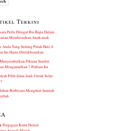
tikel Terkini
kara Perlu Diingat Ibu Bapa Dalam
alanan Membesarkan Anak-anak
 Anda Yang Sedang Patah Hati, 6
ra Ini Harus Dititikberatkan
Menyerabutkan Fikiran Sendiri
an Mengamalkan 7 Perkara Ini
kah Pilih Jalan Jauh Untuk Solat
r?
dahan Berbicara Mengikut Sunnah
ullah
SA
k Pergigian Kami Dental
ing Aqiqah Murah