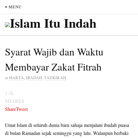
≡ MENU
Syarat Wajib dan Waktu
Membayar Zakat Fitrah
in
HARTA
,
IBADAH
,
TAZKIRAH
1.1k
SHARES
Share
Tweet
Umat Islam di seluruh dunia baru sahaja menjalani ibadah puasa
di bulan Ramadan sejak seminggu yang lalu. Walaupun berbaki