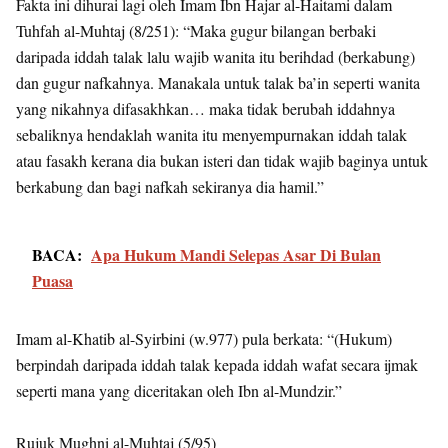
Fakta ini dihurai lagi oleh Imam Ibn Hajar al-Haitami dalam
Tuhfah al-Muhtaj (8/251): “Maka gugur bilangan berbaki
daripada iddah talak lalu wajib wanita itu berihdad (berkabung)
dan gugur nafkahnya. Manakala untuk talak ba’in seperti wanita
yang nikahnya difasakhkan… maka tidak berubah iddahnya
sebaliknya hendaklah wanita itu menyempurnakan iddah talak
atau fasakh kerana dia bukan isteri dan tidak wajib baginya untuk
berkabung dan bagi nafkah sekiranya dia hamil.”
BACA:
Apa Hukum Mandi Selepas Asar Di Bulan
Puasa
Imam al-Khatib al-Syirbini (w.977) pula berkata: “(Hukum)
berpindah daripada iddah talak kepada iddah wafat secara ijmak
seperti mana yang diceritakan oleh Ibn al-Mundzir.”
Rujuk Mughni al-Muhtaj (5/95)