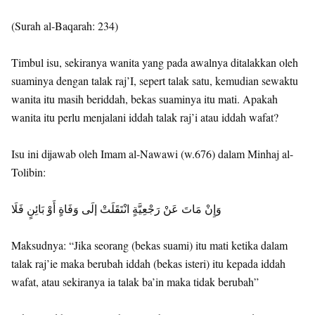
(Surah al-Baqarah: 234)
Timbul isu, sekiranya wanita yang pada awalnya ditalakkan oleh
suaminya dengan talak raj’I, sepert talak satu, kemudian sewaktu
wanita itu masih beriddah, bekas suaminya itu mati. Apakah
wanita itu perlu menjalani iddah talak raj’i atau iddah wafat?
Isu ini dijawab oleh Imam al-Nawawi (w.676) dalam Minhaj al-
Tolibin:
وَإِنْ مَاتَ عَنْ رَجْعِيَّةٍ انْتَقَلَتْ إلَى وَفَاةٍ أَوْ بَائِنٍ فَلَا
Maksudnya: “Jika seorang (bekas suami) itu mati ketika dalam
talak raj’ie maka berubah iddah (bekas isteri) itu kepada iddah
wafat, atau sekiranya ia talak ba’in maka tidak berubah”