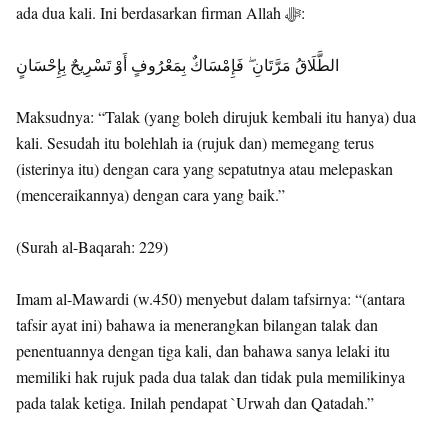
ada dua kali. Ini berdasarkan firman Allah ﷻ:
الطَّلَاقُ مَرَّتَانِ ۖ فَإِمْسَاكٌ بِمَعْرُوفٍ أَوْ تَسْرِيحٌ بِإِحْسَانٍ
Maksudnya: “Talak (yang boleh dirujuk kembali itu hanya) dua
kali. Sesudah itu bolehlah ia (rujuk dan) memegang terus
(isterinya itu) dengan cara yang sepatutnya atau melepaskan
(menceraikannya) dengan cara yang baik.”
(Surah al-Baqarah: 229)
Imam al-Mawardi (w.450) menyebut dalam tafsirnya: “(antara
tafsir ayat ini) bahawa ia menerangkan bilangan talak dan
penentuannya dengan tiga kali, dan bahawa sanya lelaki itu
memiliki hak rujuk pada dua talak dan tidak pula memilikinya
pada talak ketiga. Inilah pendapat `Urwah dan Qatadah.”