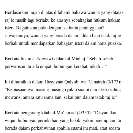
Berdasarkan hujah di atas difahami bahawa wanita yang ditalak
raj`ie masih lagi berlaku ke atasnya sebahagian hukum hakam
isteri. Bagaimana pula dengan isu harta peninggalan?
Jawapannya, wanita yang berada dalam iddah bagi talak raj’ie
berhak untuk mendapatkan bahagian isteri dalam harta pusaka.
Berkata Imam al-Nawawi dalam al-Minhaj: “Sebab-sebab
perwarisan itu ada empat; hubungan kerabat, nikah…”
Ini dihuraikan dalam Hasyiyata Qalyubi wa `Umairah (3/173):
“Kebiasaannya, masing-masing (yakni suami dan isteri) saling
mewarisi antara satu sama lain, sekalipun dalam talak raj’ie”
Berkata pengarang kitab al-Mu`tamad (4/350): “Disyaratkan
wujud hubungan pernikahan yang hakiki yakni perempuan itu
berada dalam perkahwinan apabila suami itu mati, atau secara