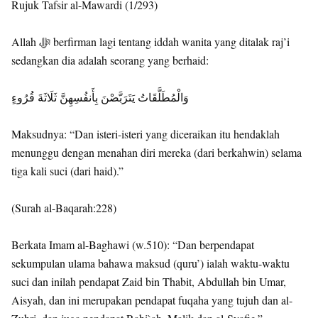
Rujuk Tafsir al-Mawardi (1/293)
Allah ﷻ berfirman lagi tentang iddah wanita yang ditalak raj’i
sedangkan dia adalah seorang yang berhaid:
وَالْمُطَلَّقَاتُ يَتَرَبَّصْنَ بِأَنفُسِهِنَّ ثَلَاثَةَ قُرُوءٍ
Maksudnya: “Dan isteri-isteri yang diceraikan itu hendaklah
menunggu dengan menahan diri mereka (dari berkahwin) selama
tiga kali suci (dari haid).”
(Surah al-Baqarah:228)
Berkata Imam al-Baghawi (w.510): “Dan berpendapat
sekumpulan ulama bahawa maksud (quru’) ialah waktu-waktu
suci dan inilah pendapat Zaid bin Thabit, Abdullah bin Umar,
Aisyah, dan ini merupakan pendapat fuqaha yang tujuh dan al-