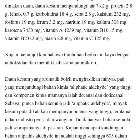
dimakan daun, daun kesum mengandungi: air 73.2 g, protein 2.8
g, lemak 0.7 g, karbohidrat 18.4 g, serat 2.8 g, kalsium 232 mg,
fosforus 19 mg, ferum 3.2 mg, natrium 19 mg, kalium 308 mg,
karotena 7433 mg, vitamin A 1239 mg, vitamin B10.15 mg,
vitamin B2 0.2 mg, niasin 2.8 mg, vitamin C 125 mg.
Kajian menunjukkan bahawa tumbuhan herba ini, kaya dengan
antioksidan dan memiliki sifat-sifat antimikrob.
Ðaun kesum yang aromatik boleh menghasilkan minyak pati
yang mengandungi bahan kimia ‘aliphatic aldehyde’ yang tinggi
dan komponen kimia utamanya ialah decanal dan dodecanal.
Sebagai punca bahan semula jadi ‘aliphatic aldehyde’, minyak
kesum pula dikatakan mempunyai potensi yang tinggi, terutama
dalam industri perisa dan wangian. Tidak banyak bahan semula
jadi seumpamanya di pasaran. Kajian mendapati kandungan
bahan alipathis aldehyde ini adalah tinggi sehingga 605 dalam