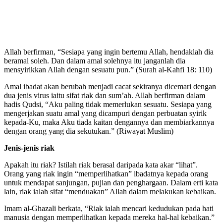
Allah berfirman, “Sesiapa yang ingin bertemu Allah, hendaklah dia
beramal soleh. Dan dalam amal solehnya itu janganlah dia
mensyirikkan Allah dengan sesuatu pun.” (Surah al-Kahfi 18: 110)
Amal ibadat akan berubah menjadi cacat sekiranya dicemari dengan
dua jenis virus iaitu sifat riak dan sum’ah. Allah berfirman dalam
hadis Qudsi, “Aku paling tidak memerlukan sesuatu. Sesiapa yang
mengerjakan suatu amal yang dicampuri dengan perbuatan syirik
kepada-Ku, maka Aku tiada kaitan dengannya dan membiarkannya
dengan orang yang dia sekutukan.” (Riwayat Muslim)
Jenis-jenis riak
Apakah itu riak? Istilah riak berasal daripada kata akar “lihat”.
Orang yang riak ingin “memperlihatkan” ibadatnya kepada orang
untuk mendapat sanjungan, pujian dan penghargaan. Dalam erti kata
lain, riak ialah sifat “menduakan” Allah dalam melakukan kebaikan.
Imam al-Ghazali berkata, “Riak ialah mencari kedudukan pada hati
manusia dengan memperlihatkan kepada mereka hal-hal kebaikan.”