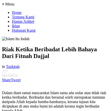
≡ Menu
Home
Tentang Kami
Hantar Artikel
Iklan
Hubungi Kami
Riak Ketika Beribadat Lebih Bahaya
Dari Fitnah Dajjal
in
Tazkirah
227
SHARES
Share
Tweet
Dalam diam ramai masyarakat Islam sama ada sedar atau tidak riak
ketika beribadat. Beribadat dan beramal soleh merupakan tuntutan
daripada Allah kepada hamba-hambanya, kerana tujuan kita
diciptakan di atas muka bumi ini adalah kerana ingin beribadat
kepada Allah.