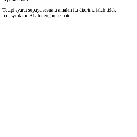
Tetapi syarat supaya sesuatu amalan itu diterima ialah tidak
mensyirikkan Allah dengan sesuatu.