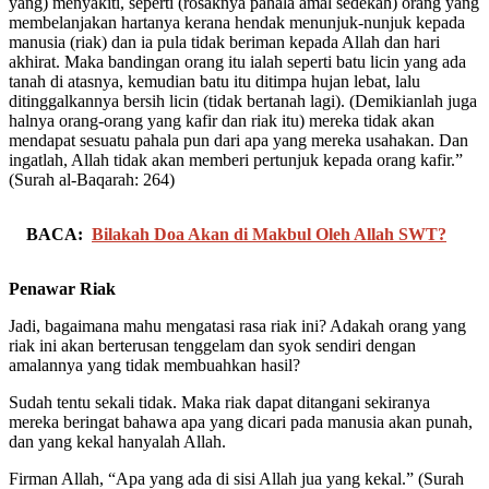
yang) menyakiti, seperti (rosaknya pahala amal sedekah) orang yang
membelanjakan hartanya kerana hendak menunjuk-nunjuk kepada
manusia (riak) dan ia pula tidak beriman kepada Allah dan hari
akhirat. Maka bandingan orang itu ialah seperti batu licin yang ada
tanah di atasnya, kemudian batu itu ditimpa hujan lebat, lalu
ditinggalkannya bersih licin (tidak bertanah lagi). (Demikianlah juga
halnya orang-orang yang kafir dan riak itu) mereka tidak akan
mendapat sesuatu pahala pun dari apa yang mereka usahakan. Dan
ingatlah, Allah tidak akan memberi pertunjuk kepada orang kafir.”
(Surah al-Baqarah: 264)
BACA:
Bilakah Doa Akan di Makbul Oleh Allah SWT?
Penawar Riak
Jadi, bagaimana mahu mengatasi rasa riak ini? Adakah orang yang
riak ini akan berterusan tenggelam dan syok sendiri dengan
amalannya yang tidak membuahkan hasil?
Sudah tentu sekali tidak. Maka riak dapat ditangani sekiranya
mereka beringat bahawa apa yang dicari pada manusia akan punah,
dan yang kekal hanyalah Allah.
Firman Allah, “Apa yang ada di sisi Allah jua yang kekal.” (Surah