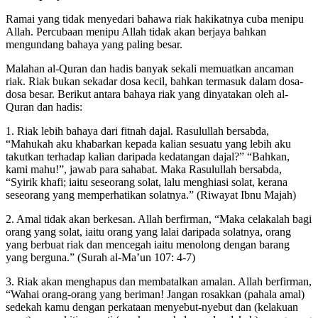
Ramai yang tidak menyedari bahawa riak hakikatnya cuba menipu
Allah. Percubaan menipu Allah tidak akan berjaya bahkan
mengundang bahaya yang paling besar.
Malahan al-Quran dan hadis banyak sekali memuatkan ancaman
riak. Riak bukan sekadar dosa kecil, bahkan termasuk dalam dosa-
dosa besar. Berikut antara bahaya riak yang dinyatakan oleh al-
Quran dan hadis:
1. Riak lebih bahaya dari fitnah dajal. Rasulullah bersabda,
“Mahukah aku khabarkan kepada kalian sesuatu yang lebih aku
takutkan terhadap kalian daripada kedatangan dajal?” “Bahkan,
kami mahu!”, jawab para sahabat. Maka Rasulullah bersabda,
“Syirik khafi; iaitu seseorang solat, lalu menghiasi solat, kerana
seseorang yang memperhatikan solatnya.” (Riwayat Ibnu Majah)
2. Amal tidak akan berkesan. Allah berfirman, “Maka celakalah bagi
orang yang solat, iaitu orang yang lalai daripada solatnya, orang
yang berbuat riak dan mencegah iaitu menolong dengan barang
yang berguna.” (Surah al-Ma’un 107: 4-7)
3. Riak akan menghapus dan membatalkan amalan. Allah berfirman,
“Wahai orang-orang yang beriman! Jangan rosakkan (pahala amal)
sedekah kamu dengan perkataan menyebut-nyebut dan (kelakuan