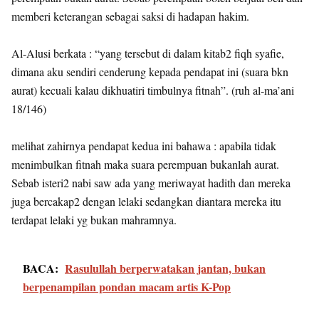
memberi keterangan sebagai saksi di hadapan hakim.
Al-Alusi berkata : “yang tersebut di dalam kitab2 fiqh syafie,
dimana aku sendiri cenderung kepada pendapat ini (suara bkn
aurat) kecuali kalau dikhuatiri timbulnya fitnah”. (ruh al-ma’ani
18/146)
melihat zahirnya pendapat kedua ini bahawa : apabila tidak
menimbulkan fitnah maka suara perempuan bukanlah aurat.
Sebab isteri2 nabi saw ada yang meriwayat hadith dan mereka
juga bercakap2 dengan lelaki sedangkan diantara mereka itu
terdapat lelaki yg bukan mahramnya.
BACA:
Rasulullah berperwatakan jantan, bukan
berpenampilan pondan macam artis K-Pop