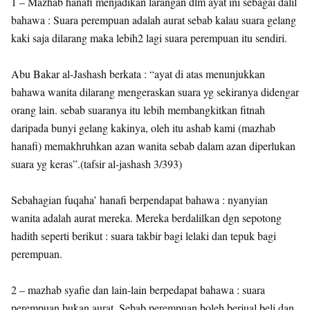
1 – Mazhab hanafi menjadikan larangan dlm ayat ini sebagai dalil
bahawa : Suara perempuan adalah aurat sebab kalau suara gelang
kaki saja dilarang maka lebih2 lagi suara perempuan itu sendiri.
Abu Bakar al-Jashash berkata : “ayat di atas menunjukkan
bahawa wanita dilarang mengeraskan suara yg sekiranya didengar
orang lain. sebab suaranya itu lebih membangkitkan fitnah
daripada bunyi gelang kakinya, oleh itu ashab kami (mazhab
hanafi) memakhruhkan azan wanita sebab dalam azan diperlukan
suara yg keras”.(tafsir al-jashash 3/393)
Sebahagian fuqaha’ hanafi berpendapat bahawa : nyanyian
wanita adalah aurat mereka. Mereka berdalilkan dgn sepotong
hadith seperti berikut : suara takbir bagi lelaki dan tepuk bagi
perempuan.
2 – mazhab syafie dan lain-lain berpedapat bahawa : suara
perempuan bukan aurat. Sebab perempuan boleh berjual beli dan