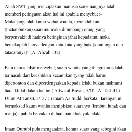
Allah SWT yang menciptakan manusia sememangnya telah
memberi peringatan akan hal ini apabila menyebut :-
Maka janganlah kamu wahai wanita, merendahkan
(melembutkan) suaramu maka dibimbangi orang yang
berpenyakit di hatinya beringinan jahat kepadamu, maka
bercakaplah hanya dengan kata-kata yang baik (kandungan dan
tatacaranya)” (Al-Ahzab : 32)
Para ulama tafsir menyebut, suara wanita yang dilagukan adalah
termasuk dari kecantikan-kecantikan (yang tidak harus
dipertonton dan dipeerdengarkan kepada lelaki bukan mahram)
tiada khilaf dalam hal ini ( Adwa al-Bayan, 5/10 : At-Tashil Li
Ulum At-Tanzil, 3/137 ; ) Imam As-Suddi berkata : larangan ini
bermaksud kaum wanita menipiskan suaranya (lembut, lunak dan
manja) apabila bercakap di hadapan khalayak lelaki.
Imam Qurtubi pula mengatakan, kerana suara yang sebegini akan