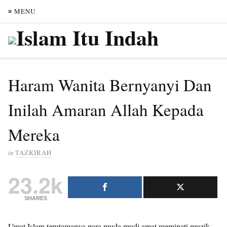
≡ MENU
Haram Wanita Bernyanyi Dan
Inilah Amaran Allah Kepada
Mereka
in
TAZKIRAH
23.2k
SHARES
Umat Islam terutamanya para muda mudi amat meminati muzik