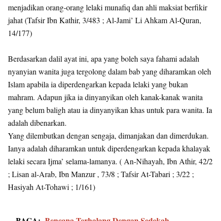
menjadikan orang-orang lelaki munafiq dan ahli maksiat berfikir
jahat (Tafsir Ibn Kathir, 3/483 ; Al-Jami’ Li Ahkam Al-Quran,
14/177)
Berdasarkan dalil ayat ini, apa yang boleh saya fahami adalah
nyanyian wanita juga tergolong dalam bab yang diharamkan oleh
Islam apabila ia diperdengarkan kepada lelaki yang bukan
mahram. Adapun jika ia dinyanyikan oleh kanak-kanak wanita
yang belum baligh atau ia dinyanyikan khas untuk para wanita. Ia
adalah dibenarkan.
Yang dilembutkan dengan sengaja, dimanjakan dan dimerdukan.
Ianya adalah diharamkan untuk diperdengarkan kepada khalayak
lelaki secara Ijma’ selama-lamanya. ( An-Nihayah, Ibn Athir, 42/2
; Lisan al-Arab, Ibn Manzur , 73/8 ; Tafsir At-Tabari ; 3/22 ;
Hasiyah At-Tohawi ; 1/161)
BACA:
Bencana Terhalang Dengan Sedekah