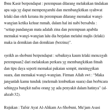
Ibnu Kasir berpendapat : perempuan dilarang melakukan tindakan
apa saja yg dapat mempengaruhi dan membangkitkan syahwat
lelaki dan oleh kerana itu perempuan dilarang memakai wangi-
wangian ketika keluar rumah, dalam hal ini nabi bersabda :
“setiap pandangan mata adalah zina dan perempuan apabila
memakai wangi-wangian lalu dia berjalan melalui majlis (lelaki)
maka ia demikian dan demikian (berzina)”.
syeikh as-shobuni berpendapat : sebaiknya kaum lelaki mencegah
perempuan2 dari melakukan perkara yg membangkitkan fitnah
dan tipu daya seperti memakai pakaian sempit, meninggikan
suara, dan memakai wangi-wangian. Firman Allah swt : “Maka
janganlah kamu tunduk (melemah lembutkan suara) dan berbicara
sehingga bangkit nafsu orang yg ada penyakit dalam hatinya” (al-
ahzab:32).
Rujukan : Tafsir Ayat Al-Ahkam As-Shobuni, Mu’jam Asasi