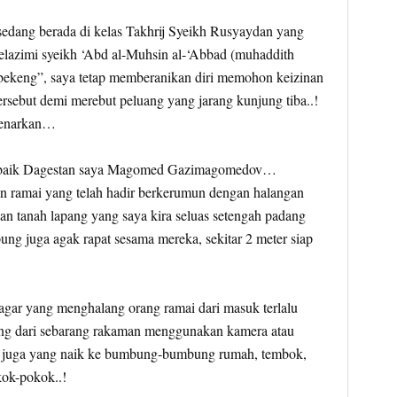
i sedang berada di kelas Takhrij Syeikh Rusyaydan yang
lazimi syeikh ‘Abd al-Muhsin al-‘Abbad (muhaddith
keng”, saya tetap memberanikan diri memohon keizinan
tersebut demi merebut peluang yang jarang kunjung tiba..!
benarkan…
t baik Dagestan saya Magomed Gazimagomedov…
an ramai yang telah hadir berkerumun dengan halangan
an tanah lapang yang saya kira seluas setengah padang
ng juga agak rapat sesama mereka, sekitar 2 meter siap
pagar yang menghalang orang ramai dari masuk terlalu
ng dari sebarang rakaman menggunakan kamera atau
 juga yang naik ke bumbung-bumbung rumah, tembok,
ok-pokok..!