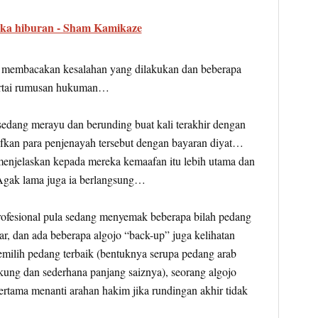
uka hiburan - Sham Kamikaze
lis membacakan kesalahan yang dilakukan dan beberapa
ertai rumusan hukuman…
sedang merayu dan berunding buat kali terakhir dengan
fkan para penjenayah tersebut dengan bayaran diyat…
enjelaskan kepada mereka kemaafan itu lebih utama dan
gak lama juga ia berlangsung…
ofesional pula sedang menyemak beberapa bilah pedang
r, dan ada beberapa algojo “back-up” juga kelihatan
milih pedang terbaik (bentuknya serupa pedang arab
gkung dan sederhana panjang saiznya), seorang algojo
pertama menanti arahan hakim jika rundingan akhir tidak