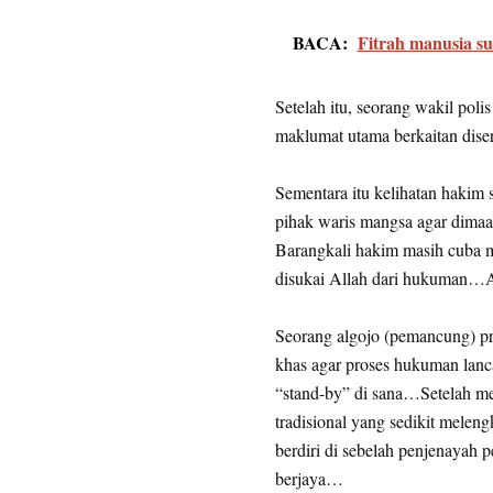
BACA:
Fitrah manusia s
Setelah itu, seorang wakil po
maklumat utama berkaitan dis
Sementara itu kelihatan hakim 
pihak waris mangsa agar dimaa
Barangkali hakim masih cuba m
disukai Allah dari hukuman…A
Seorang algojo (pemancung) pr
khas agar proses hukuman lanca
“stand-by” di sana…Setelah me
tradisional yang sedikit melen
berdiri di sebelah penjenayah 
berjaya…