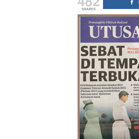
482
SHARES