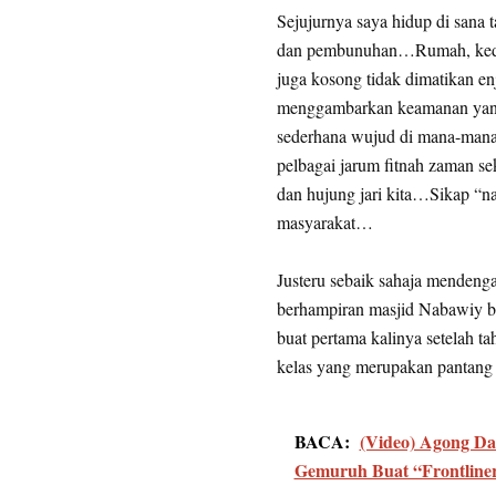
Sejujurnya saya hidup di sana 
dan pembunuhan…Rumah, kedai s
juga kosong tidak dimatikan en
menggambarkan keamanan yang
sederhana wujud di mana-mana 
pelbagai jarum fitnah zaman se
dan hujung jari kita…Sikap “
masyarakat…
Justeru sebaik sahaja mendenga
berhampiran masjid Nabawiy be
buat pertama kalinya setelah t
kelas yang merupakan pantang b
BACA:
(Video) Agong Da
Gemuruh Buat “Frontliner