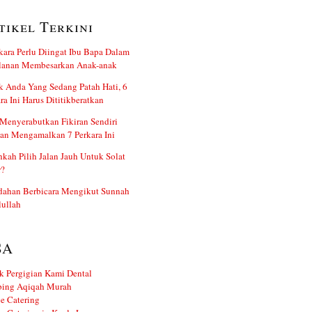
tikel Terkini
kara Perlu Diingat Ibu Bapa Dalam
alanan Membesarkan Anak-anak
 Anda Yang Sedang Patah Hati, 6
ra Ini Harus Dititikberatkan
Menyerabutkan Fikiran Sendiri
an Mengamalkan 7 Perkara Ini
kah Pilih Jalan Jauh Untuk Solat
r?
dahan Berbicara Mengikut Sunnah
ullah
SA
k Pergigian Kami Dental
ing Aqiqah Murah
e Catering