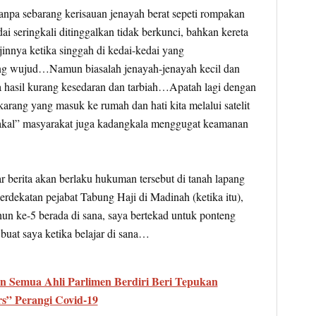
tanpa sebarang kerisauan jenayah berat sepeti rompakan
eringkali ditinggalkan tidak berkunci, bahkan kereta
jinnya ketika singgah di kedai-kedai yang
 wujud…Namun biasalah jenayah-jenayah kecil dan
hasil kurang kesedaran dan tarbiah…Apatah lagi dengan
karang yang masuk ke rumah dan hati kita melalui satelit
nakal” masyarakat juga kadangkala menggugat keamanan
r berita akan berlaku hukuman tersebut di tanah lapang
rdekatan pejabat Tabung Haji di Madinah (ketika itu),
ahun ke-5 berada di sana, saya bertekad untuk ponteng
uat saya ketika belajar di sana…
n Semua Ahli Parlimen Berdiri Beri Tepukan
s” Perangi Covid-19