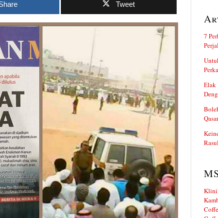
Share
Tweet
Ar
7 Per
Perj
Untuk
Perka
Elak 
Deng
Boleh
Qasa
Kein
Rasul
M
Klini
Kamb
Coffe