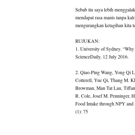
Sebab itu saya lebih menggalak
mendapat rasa manis tanpa kalo
mengurangkan ketagihan kita t
RUJUKAN:
1. University of Sydney. “Why a
ScienceDaily, 12 July 2016.
2. Qiao-Ping Wang, Yong Qi Li
Cotterell, Yue Qi, Thang M. 
Browman, Man Tat Lau, Tiffa
R. Cole, Josef M. Penninger, 
Food Intake through NPY and a
(1): 75