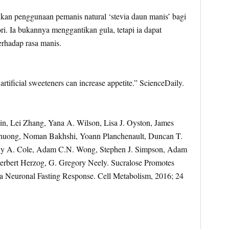
kan penggunaan pemanis natural ‘stevia daun manis’ bagi
ri. Ia bukannya menggantikan gula, tetapi ia dapat
erhadap rasa manis.
rtificial sweeteners can increase appetite.” ScienceDaily.
n, Lei Zhang, Yana A. Wilson, Lisa J. Oyston, James
Khuong, Noman Bakhshi, Yoann Planchenault, Duncan T.
ny A. Cole, Adam C.N. Wong, Stephen J. Simpson, Adam
Herbert Herzog, G. Gregory Neely. Sucralose Promotes
 Neuronal Fasting Response. Cell Metabolism, 2016; 24