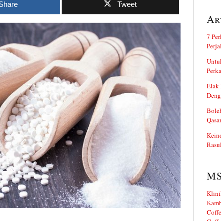
Share
Tweet
Ar
7 Per
Perj
Untuk
Perka
Elak 
Deng
Boleh
Qasa
Kein
Rasul
M
Klini
Kamb
Coffe