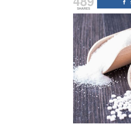
489
SHARES