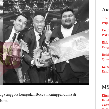
Ar
7 Per
Perj
Untuk
Perka
Elak 
Deng
Boleh
Qasa
Kein
Rasul
M
uga anggota kumpulan Bocey meninggal dunia di
Klini
snin.
Kamb
Coffe