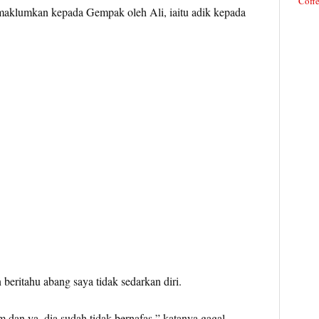
Coffe
imaklumkan kepada Gempak oleh Ali, iaitu adik kepada
beritahu abang saya tidak sedarkan diri.
dan ya, dia sudah tidak bernafas,” katanya gagal