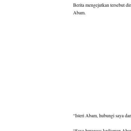
Berita mengejutkan tersebut d
Abam.
“Isteri Abam, hubungi saya dan 
“Saya bergegas kediaman Abam 