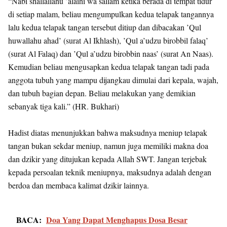
“Nabi shallallahu ’alaihi wa sallam ketika berada di tempat tidur
di setiap malam, beliau mengumpulkan kedua telapak tangannya
lalu kedua telapak tangan tersebut ditiup dan dibacakan ’Qul
huwallahu ahad’ (surat Al Ikhlash), ’Qul a’udzu birobbil falaq’
(surat Al Falaq) dan ’Qul a’udzu birobbin naas’ (surat An Naas).
Kemudian beliau mengusapkan kedua telapak tangan tadi pada
anggota tubuh yang mampu dijangkau dimulai dari kepala, wajah,
dan tubuh bagian depan. Beliau melakukan yang demikian
sebanyak tiga kali.” (HR. Bukhari)
Hadist diatas menunjukkan bahwa maksudnya meniup telapak
tangan bukan sekdar meniup, namun juga memiliki makna doa
dan dzikir yang ditujukan kepada Allah SWT. Jangan terjebak
kepada persoalan teknik meniupnya, maksudnya adalah dengan
berdoa dan membaca kalimat dzikir lainnya.
BACA:
Doa Yang Dapat Menghapus Dosa Besar