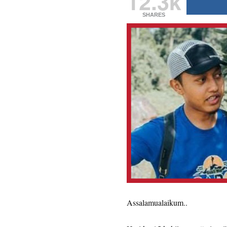
12.3k
SHARES
Assalamualaikum..