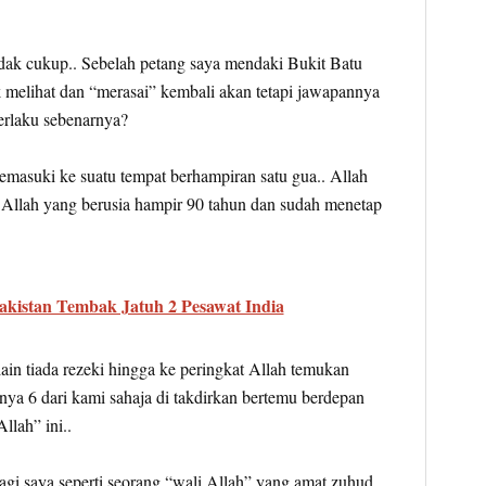
dak cukup.. Sebelah petang saya mendaki Bukit Batu
 melihat dan “merasai” kembali akan tetapi jawapannya
erlaku sebenarnya?
emasuki ke suatu tempat berhampiran satu gua.. Allah
 Allah yang berusia hampir 90 tahun dan sudah menetap
akistan Tembak Jatuh 2 Pesawat India
ain tiada rezeki hingga ke peringkat Allah temukan
ya 6 dari kami sahaja di takdirkan bertemu berdepan
llah” ini..
bagi saya seperti seorang “wali Allah” yang amat zuhud…