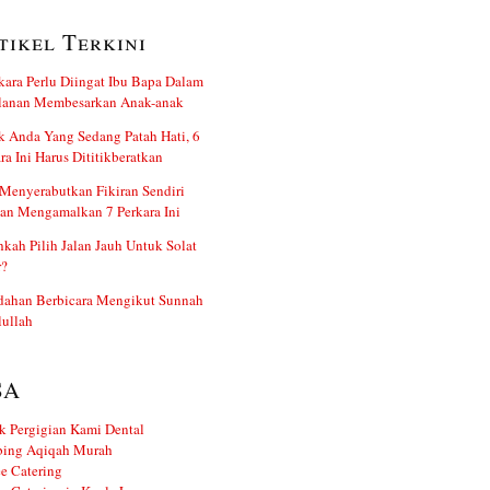
tikel Terkini
kara Perlu Diingat Ibu Bapa Dalam
alanan Membesarkan Anak-anak
 Anda Yang Sedang Patah Hati, 6
ra Ini Harus Dititikberatkan
Menyerabutkan Fikiran Sendiri
an Mengamalkan 7 Perkara Ini
kah Pilih Jalan Jauh Untuk Solat
r?
dahan Berbicara Mengikut Sunnah
ullah
SA
k Pergigian Kami Dental
ing Aqiqah Murah
e Catering