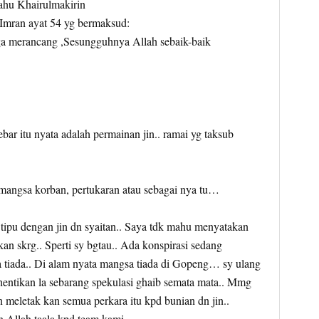
hu Khairulmakirin
Imran ayat 54 yg bermaksud:
ga merancang ,Sesungguhnya Allah sebaik-baik
bar itu nyata adalah permainan jin.. ramai yg taksub
l mangsa korban, pertukaran atau sebagai nya tu…
tipu dengan jin dn syaitan.. Saya tdk mahu menyatakan
an skrg.. Sperti sy bgtau.. Ada konspirasi sedang
a tiada.. Di alam nyata mangsa tiada di Gopeng… sy ulang
hentikan la sebarang spekulasi ghaib semata mata.. Mmg
n meletak kan semua perkara itu kpd bunian dn jin..
in Allah taala kpd team kami..