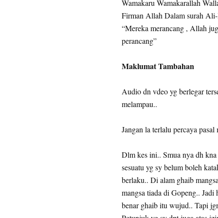
Wamakaru Wamakarallah Walla
Firman Allah Dalam surah Ali-
“Mereka merancang , Allah ju
perancang”
Maklumat Tambahan
Audio dn vdeo yg berlegar terse
melampau..
Jangan la terlalu percaya pasa
Dlm kes ini.. Smua nya dh kna 
sesuatu yg sy belum boleh katak
berlaku.. Di alam ghaib mangs
mangsa tiada di Gopeng.. Jadi 
benar ghaib itu wujud.. Tapi jg
Petunjuk yg sy dpt juga atas iz