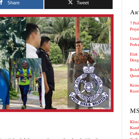
Share
Tweet
Ar
7 Per
Perj
Untuk
Perka
Elak 
Deng
Boleh
Qasa
Kein
Rasul
M
Klini
Kamb
Coffe