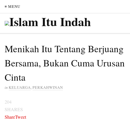
≡ MENU
Menikah Itu Tentang Berjuang
Bersama, Bukan Cuma Urusan
Cinta
in
KELUARGA
,
PERKAHWINAN
204
SHARES
Share
Tweet