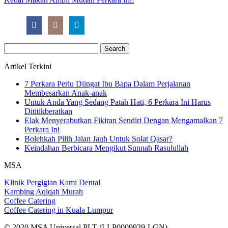
Search
for:
Artikel Terkini
7 Perkara Perlu Diingat Ibu Bapa Dalam Perjalanan
Membesarkan Anak-anak
Untuk Anda Yang Sedang Patah Hati, 6 Perkara Ini Harus
Dititikberatkan
Elak Menyerabutkan Fikiran Sendiri Dengan Mengamalkan 7
Perkara Ini
Bolehkah Pilih Jalan Jauh Untuk Solat Qasar?
Keindahan Berbicara Mengikut Sunnah Rasulullah
MSA
Klinik Pergigian Kami Dental
Kambing Aqiqah Murah
Coffee Catering
Coffee Catering in Kuala Lumpur
© 2020 MSA Universal PLT (LLP0009929-LGN)