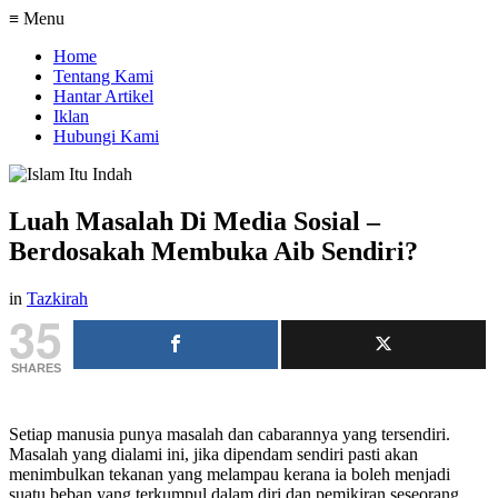
≡ Menu
Home
Tentang Kami
Hantar Artikel
Iklan
Hubungi Kami
Luah Masalah Di Media Sosial –
Berdosakah Membuka Aib Sendiri?
in
Tazkirah
35
SHARES
Setiap manusia punya masalah dan cabarannya yang tersendiri.
Masalah yang dialami ini, jika dipendam sendiri pasti akan
menimbulkan tekanan yang melampau kerana ia boleh menjadi
suatu beban yang terkumpul dalam diri dan pemikiran seseorang.