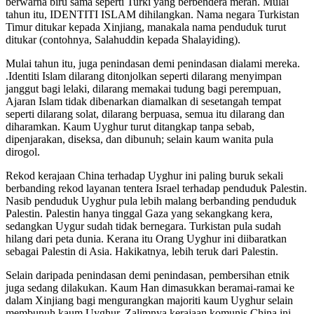
berwarna biru sama seperti Turki yang berbendera merah. Mulai
tahun itu, IDENTITI ISLAM dihilangkan. Nama negara Turkistan
Timur ditukar kepada Xinjiang, manakala nama penduduk turut
ditukar (contohnya, Salahuddin kepada Shalayiding).
Mulai tahun itu, juga penindasan demi penindasan dialami mereka.
.Identiti Islam dilarang ditonjolkan seperti dilarang menyimpan
janggut bagi lelaki, dilarang memakai tudung bagi perempuan,
Ajaran Islam tidak dibenarkan diamalkan di sesetangah tempat
seperti dilarang solat, dilarang berpuasa, semua itu dilarang dan
diharamkan. Kaum Uyghur turut ditangkap tanpa sebab,
dipenjarakan, diseksa, dan dibunuh; selain kaum wanita pula
dirogol.
Rekod kerajaan China terhadap Uyghur ini paling buruk sekali
berbanding rekod layanan tentera Israel terhadap penduduk Palestin.
Nasib penduduk Uyghur pula lebih malang berbanding penduduk
Palestin. Palestin hanya tinggal Gaza yang sekangkang kera,
sedangkan Uygur sudah tidak bernegara. Turkistan pula sudah
hilang dari peta dunia. Kerana itu Orang Uyghur ini diibaratkan
sebagai Palestin di Asia. Hakikatnya, lebih teruk dari Palestin.
Selain daripada penindasan demi penindasan, pembersihan etnik
juga sedang dilakukan. Kaum Han dimasukkan beramai-ramai ke
dalam Xinjiang bagi mengurangkan majoriti kaum Uyghur selain
membunuh kaum Uyghur. Zalimnya kerajaan komunis China ini