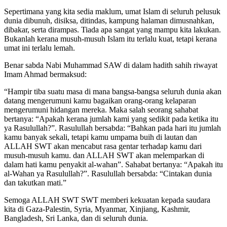
Sepertimana yang kita sedia maklum, umat Islam di seluruh pelusuk
dunia dibunuh, disiksa, ditindas, kampung halaman dimusnahkan,
dibakar, serta dirampas. Tiada apa sangat yang mampu kita lakukan.
Bukanlah kerana musuh-musuh Islam itu terlalu kuat, tetapi kerana
umat ini terlalu lemah.
Benar sabda Nabi Muhammad SAW di dalam hadith sahih riwayat
Imam Ahmad bermaksud:
“Hampir tiba suatu masa di mana bangsa-bangsa seluruh dunia akan
datang mengerumuni kamu bagaikan orang-orang kelaparan
mengerumuni hidangan mereka. Maka salah seorang sahabat
bertanya: “Apakah kerana jumlah kami yang sedikit pada ketika itu
ya Rasulullah?”. Rasulullah bersabda: “Bahkan pada hari itu jumlah
kamu banyak sekali, tetapi kamu umpama buih di lautan dan
ALLAH SWT akan mencabut rasa gentar terhadap kamu dari
musuh-musuh kamu. dan ALLAH SWT akan melemparkan di
dalam hati kamu penyakit al-wahan”. Sahabat bertanya: “Apakah itu
al-Wahan ya Rasulullah?”. Rasulullah bersabda: “Cintakan dunia
dan takutkan mati.”
Semoga ALLAH SWT SWT memberi kekuatan kepada saudara
kita di Gaza-Palestin, Syria, Myanmar, Xinjiang, Kashmir,
Bangladesh, Sri Lanka, dan di seluruh dunia.