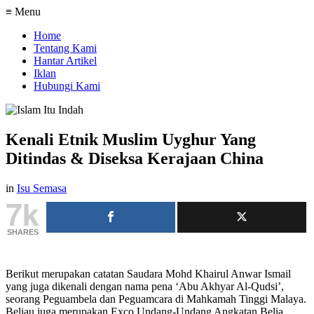
≡ Menu
Home
Tentang Kami
Hantar Artikel
Iklan
Hubungi Kami
Kenali Etnik Muslim Uyghur Yang
Ditindas & Diseksa Kerajaan China
in
Isu Semasa
7k
SHARES
Berikut merupakan catatan Saudara Mohd Khairul Anwar Ismail
yang juga dikenali dengan nama pena ‘Abu Akhyar Al-Qudsi’,
seorang Peguambela dan Peguamcara di Mahkamah Tinggi Malaya.
Beliau juga merupakan Exco Undang-Undang Angkatan Belia