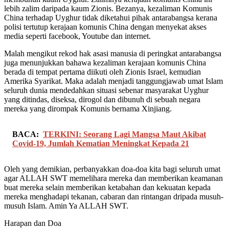
lebih zalim daripada kaum Zionis. Bezanya, kezaliman Komunis
China terhadap Uyghur tidak diketahui pihak antarabangsa kerana
polisi tertutup kerajaan komunis China dengan menyekat akses
media seperti facebook, Youtube dan internet.
Malah mengikut rekod hak asasi manusia di peringkat antarabangsa
juga menunjukkan bahawa kezaliman kerajaan komunis China
berada di tempat pertama diikuti oleh Zionis Israel, kemudian
Amerika Syarikat. Maka adalah menjadi tanggungjawab umat Islam
seluruh dunia mendedahkan situasi sebenar masyarakat Uyghur
yang ditindas, diseksa, dirogol dan dibunuh di sebuah negara
mereka yang dirompak Komunis bernama Xinjiang.
BACA:
TERKINI: Seorang Lagi Mangsa Maut Akibat
Covid-19, Jumlah Kematian Meningkat Kepada 21
Oleh yang demikian, perbanyakkan doa-doa kita bagi seluruh umat
agar ALLAH SWT memelihara mereka dan memberikan keamanan
buat mereka selain memberikan ketabahan dan kekuatan kepada
mereka menghadapi tekanan, cabaran dan rintangan dripada musuh-
musuh Islam. Amin Ya ALLAH SWT.
Harapan dan Doa