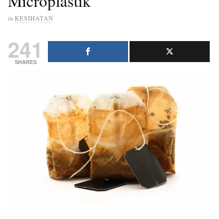
Microplastik
in
KESIHATAN
241
SHARES