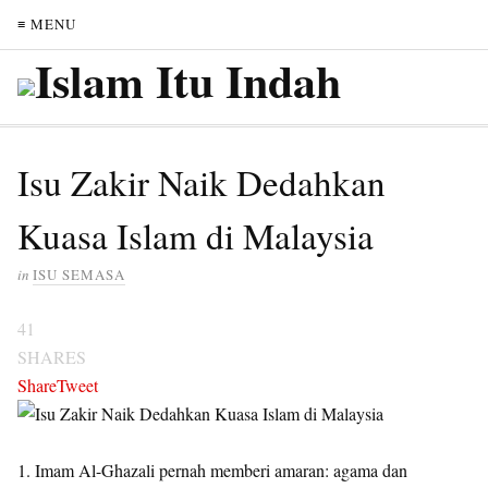
≡ MENU
Isu Zakir Naik Dedahkan
Kuasa Islam di Malaysia
in
ISU SEMASA
41
SHARES
Share
Tweet
1. Imam Al-Ghazali pernah memberi amaran: agama dan