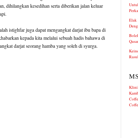
Untuk
, dihilangkan kesedihan serta diberikan jalan keluar
Perka
api.
Elak 
Deng
ah istighfar juga dapat mengangkat darjat ibu bapa di
Boleh
abarkan kepada kita melalui sebuah hadis bahawa di
Qasa
angkat darjat seorang hamba yang soleh di syurga.
Kein
Rasul
M
Klini
Kamb
Coffe
Coffe