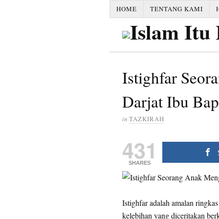
HOME
TENTANG KAMI
Istighfar Seo
Darjat Ibu Ba
in
TAZKIRAH
431
SHARES
Istighfar adalah amalan ringka
kelebihan yang diceritakan ber