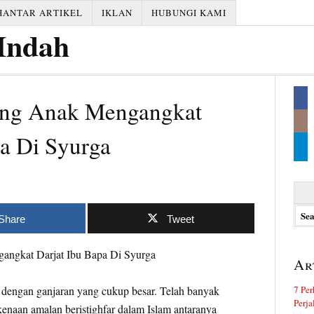
HANTAR ARTIKEL
IKLAN
HUBUNGI KAMI
rang Anak Mengangkat
pa Di Syurga
Searc
for:
Share
Tweet
Ar
s dengan ganjaran yang cukup besar. Telah banyak
7 Per
Perj
kenaan amalan beristighfar dalam Islam antaranya