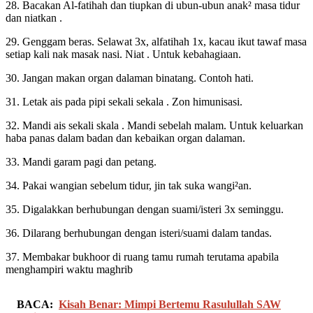
28. Bacakan Al-fatihah dan tiupkan di ubun-ubun anak² masa tidur
dan niatkan .
29. Genggam beras. Selawat 3x, alfatihah 1x, kacau ikut tawaf masa
setiap kali nak masak nasi. Niat . Untuk kebahagiaan.
30. Jangan makan organ dalaman binatang. Contoh hati.
31. Letak ais pada pipi sekali sekala . Zon himunisasi.
32. Mandi ais sekali skala . Mandi sebelah malam. Untuk keluarkan
haba panas dalam badan dan kebaikan organ dalaman.
33. Mandi garam pagi dan petang.
34. Pakai wangian sebelum tidur, jin tak suka wangi²an.
35. Digalakkan berhubungan dengan suami/isteri 3x seminggu.
36. Dilarang berhubungan dengan isteri/suami dalam tandas.
37. Membakar bukhoor di ruang tamu rumah terutama apabila
menghampiri waktu maghrib
BACA:
Kisah Benar: Mimpi Bertemu Rasulullah SAW