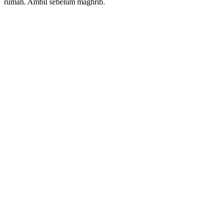
rumah. Ambil sebelum maghrib.