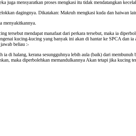
reka juga mensyaratkan proses mengkasi itu tidak mendatangkan kecela
lokkan dagingnya. Dikatakan: Makruh mengkasi kuda dan haiwan lai
a menyakitkannya.
ng tersebut mendapat manafaat dari perkara tersebut, maka ia diper
engenai kucing-kucing yang banyak ini akan di hantar ke SPCA dan ia
awab beliau :-
 ia di halang, kerana sesungguhnya lebih aula (baik) dari membunuh bin
kan, maka diperbolehkan memandulkannya Akan tetapi jika kucing ter