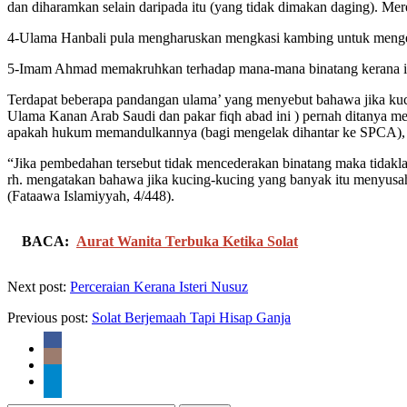
dan diharamkan selain daripada itu (yang tidak dimakan daging). Me
4-Ulama Hanbali pula mengharuskan mengkasi kambing untuk menge
5-Imam Ahmad memakruhkan terhadap mana-mana binatang kerana i
Terdapat beberapa pandangan ulama’ yang menyebut bahawa jika kuci
Ulama Kanan Arab Saudi dan pakar fiqh abad ini ) pernah ditanya m
apakah hukum memandulkannya (bagi mengelak dihantar ke SPCA), j
“Jika pembedahan tersebut tidak mencederakan binatang maka tidaklah
rh. mengatakan bahawa jika kucing-kucing yang banyak itu menyusah
(Fataawa Islamiyyah, 4/448).
BACA:
Aurat Wanita Terbuka Ketika Solat
Next post:
Perceraian Kerana Isteri Nusuz
Previous post:
Solat Berjemaah Tapi Hisap Ganja