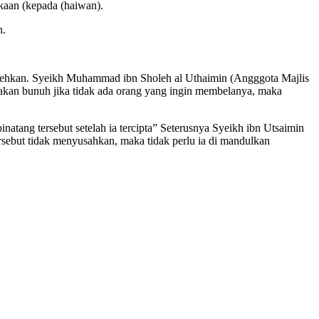
kaan (kepada (haiwan).
n.
bolehkan. Syeikh Muhammad ibn Sholeh al Uthaimin (Angggota Majlis
 akan bunuh jika tidak ada orang yang ingin membelanya, maka
atang tersebut setelah ia tercipta” Seterusnya Syeikh ibn Utsaimin
sebut tidak menyusahkan, maka tidak perlu ia di mandulkan