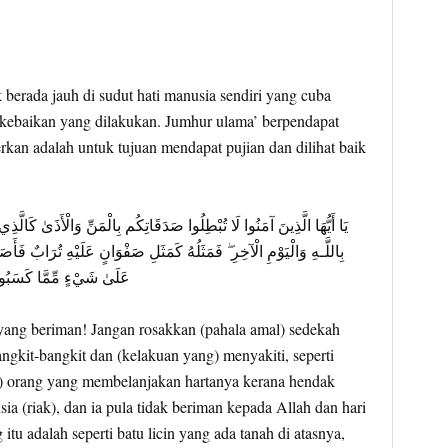
berada jauh di sudut hati manusia sendiri yang cuba
kebaikan yang dilakukan. Jumhur ulama’ berpendapat
kan adalah untuk tujuan mendapat pujian dan dilihat baik
يَا أَيُّهَا الَّذِينَ آمَنُوا لَا تُبْطِلُوا صَدَقَاتِكُم بِالْمَنِّ وَالْأَذَىٰ كَالَّذ
بِاللَّـهِ وَالْيَوْمِ الْآخِرِ ۖ فَمَثَلُهُ كَمَثَلِ صَفْوَانٍ عَلَيْهِ تُرَابٌ فَأَصَا
عَلَىٰ شَيْءٍ مِّمَّا كَسَبُوا ۗ
ang beriman! Jangan rosakkan (pahala amal) sedekah
kit-bangkit dan (kelakuan yang) menyakiti, seperti
) orang yang membelanjakan hartanya kerana hendak
 (riak), dan ia pula tidak beriman kepada Allah dan hari
itu adalah seperti batu licin yang ada tanah di atasnya,