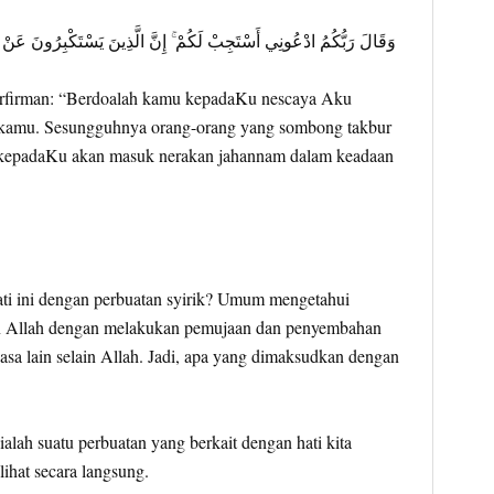
وَقَالَ رَبُّكُمُ ادْعُونِي أَسْتَجِبْ لَكُمْ ۚ إِنَّ الَّذِينَ يَسْتَكْبِرُونَ عَنْ
firman: “Berdoalah kamu kepadaKu nescaya Aku
kamu. Sesungguhnya orang-orang yang sombong takbur
a kepadaKu akan masuk nerakan jahannam dalam keadaan
ati ini dengan perbuatan syirik? Umum mengetahui
n Allah dengan melakukan pemujaan dan penyembahan
asa lain selain Allah. Jadi, apa yang dimaksudkan dengan
 ialah suatu perbuatan yang berkait dengan hati kita
lihat secara langsung.