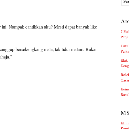
Ar
 ini. Nampak cantikkan aku? Mesti dapat banyak like
7 Per
Perj
Untuk
u sanggup bersekengkang mata, tak tidur malam. Bukan
Perka
haja.”
Elak 
Deng
Boleh
Qasa
Kein
Rasul
M
Klini
Kamb