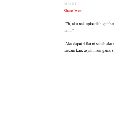
SHARES
Share
Tweet
“Eh, aku nak uploadlah gambar
nanti.”
“Aku dapat 4 flat ni sebab ak
macam kau, asyik main game sa