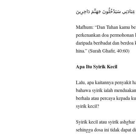
 عِبَادَتِي سَيَدْخُلُونَ جَهَنَّمَ دَاخِرِينَ
Mafhum: “Dan Tuhan kamu ber
perkenankan doa permohonan 
daripada beribadat dan berdo
hina.” (Surah Ghafir, 40:60)
Apa Itu Syirik Kecil
Lalu, apa kaitannya penyakit h
bahawa syirik ialah menduaka
berhala atau percaya kepada ku
syirik kecil?
Syirik kecil atau syirik ashghar
sehingga dosa ini tidak dapat di