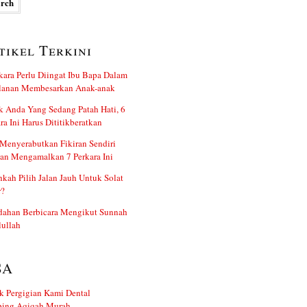
tikel Terkini
kara Perlu Diingat Ibu Bapa Dalam
alanan Membesarkan Anak-anak
 Anda Yang Sedang Patah Hati, 6
ra Ini Harus Dititikberatkan
Menyerabutkan Fikiran Sendiri
an Mengamalkan 7 Perkara Ini
kah Pilih Jalan Jauh Untuk Solat
r?
dahan Berbicara Mengikut Sunnah
ullah
SA
k Pergigian Kami Dental
ing Aqiqah Murah