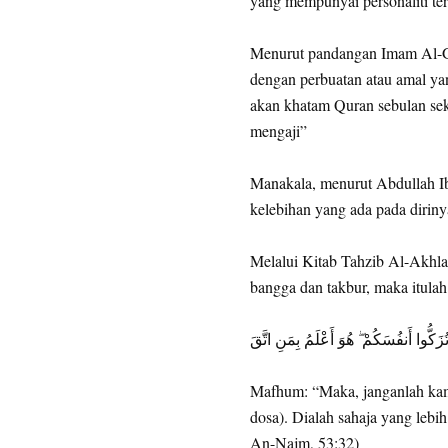
yang mempunyai personaliti ter
Menurut pandangan Imam Al-G
dengan perbuatan atau amal ya
akan khatam Quran sebulan sek
mengaji”
Manakala, menurut Abdullah Ib
kelebihan yang ada pada dirinya
Melalui Kitab Tahzib Al-Akhlaq
bangga dan takbur, maka itula
تُزَكُّوا أَنفُسَكُمْ ۖ هُوَ أَعْلَمُ بِمَنِ اتَّقَ
Mafhum: “Maka, janganlah kam
dosa). Dialah sahaja yang lebi
An-Najm, 53:32)