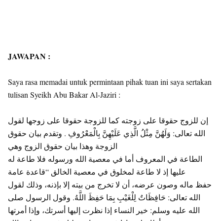
JAWAPAN :
Saya rasa memadai untuk permintaan pihak tuan ini saya sertakan
tulisan Syeikh Abu Bakar Al-Jaziri :
إن للزوج حقوقا على زوجته كما للزوجة حقوقا على زوجها لقول
الله تعالى: وَلَهُنَّ مِثْلُ الَّذِي عَلَيْهِنَّ بِالْمَعْرُوفِ . وتقدم بيان حقوق
الزوجة وهذا بيان حقوق الزوج وهي
الطاعة في المعروف أما في معصية الله ورسوله فلا طاعة له
عليها إذ لا طاعة لمخلوق في معصية الخالق “قاعدة عامة
حفظ ماله وصون عرضه، أن لا تخرج من بيته إلا بإذنه، وذلك لقول
الله تعالى: حَافِظَاتٌ لِلْغَيْبِ بِمَا حَفِظَ اللَّهُ. وقول الرسول صلى
الله عليه وسلم: خير النساء إذا نظرت إليها أسرتك، وإذا أمرتها