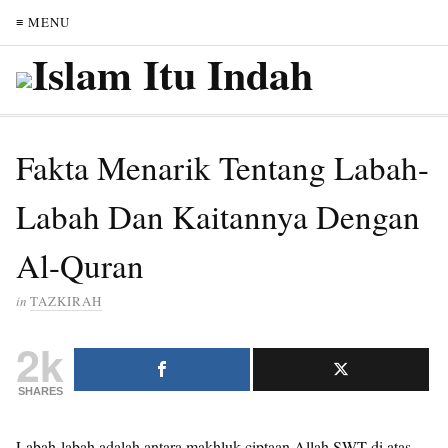
≡ MENU
Fakta Menarik Tentang Labah-
Labah Dan Kaitannya Dengan
Al-Quran
in
TAZKIRAH
2k
SHARES
Labah-labah adalah antara makhluk ciptaan Allah SWT di atas