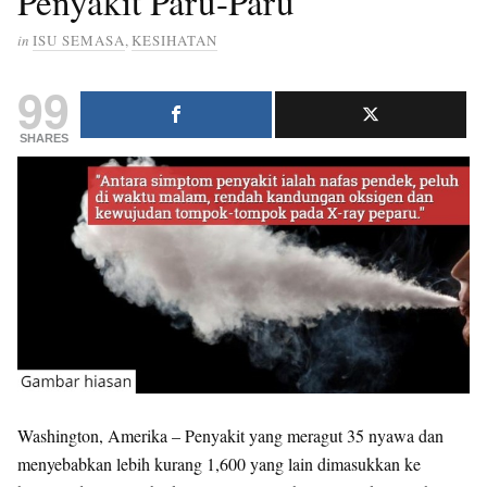
Penyakit Paru-Paru
in
ISU SEMASA
,
KESIHATAN
99
SHARES
Washington, Amerika – Penyakit yang meragut 35 nyawa dan
menyebabkan lebih kurang 1,600 yang lain dimasukkan ke