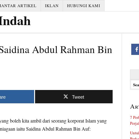
HANTAR ARTIKEL
IKLAN
HUBUNGI KAMI
 Saidina Abdul Rahman Bin
Searc
for:
are
Tweet
Ar
7 Per
yang boleh kita ambil dari seorang korporat Islam yang
Perj
rniagaan iaitu Saidina Abdul Rahman Bin Auf:
Untuk
Perka