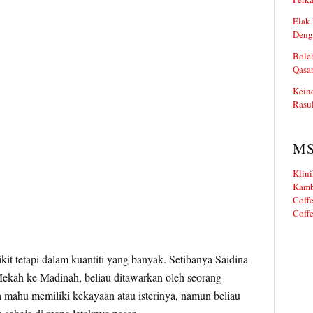
Elak 
Deng
Boleh
Qasa
Kein
Rasul
M
Klini
Kamb
Coffe
Coffe
t tetapi dalam kuantiti yang banyak. Setibanya Saidina
ekah ke Madinah, beliau ditawarkan oleh seorang
 mahu memiliki kekayaan atau isterinya, namun beliau