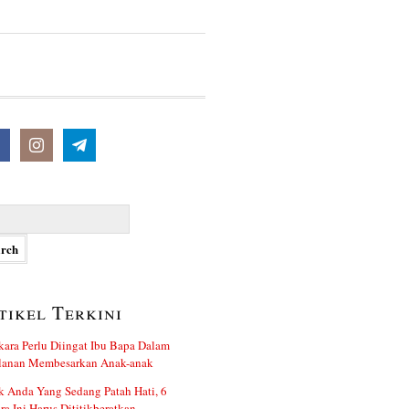
h
tikel Terkini
kara Perlu Diingat Ibu Bapa Dalam
alanan Membesarkan Anak-anak
 Anda Yang Sedang Patah Hati, 6
ra Ini Harus Dititikberatkan