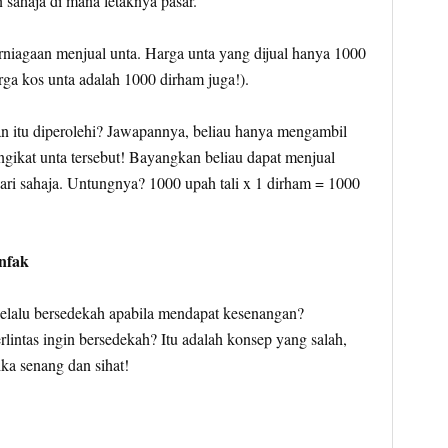
 sahaja di mana letaknya pasar.
rniagaan menjual unta. Harga unta yang dijual hanya 1000
rga kos unta adalah 1000 dirham juga!).
 itu diperolehi? Jawapannya, beliau hanya mengambil
engikat unta tersebut! Bayangkan beliau dapat menjual
ari sahaja. Untungnya? 1000 upah tali x 1 dirham = 1000
nfak
selalu bersedekah apabila mendapat kesenangan?
rlintas ingin bersedekah? Itu adalah konsep yang salah,
ika senang dan sihat!