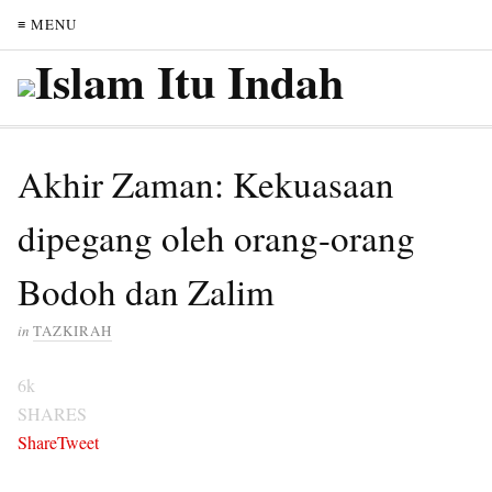
≡ MENU
Akhir Zaman: Kekuasaan
dipegang oleh orang-orang
Bodoh dan Zalim
in
TAZKIRAH
6k
SHARES
Share
Tweet